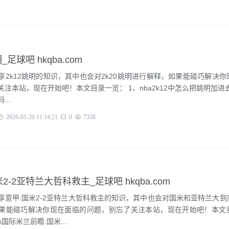
明_足球吧 hkqba.com
享2k12姚明的知识，其中也会对2k20姚明进行解释，如果能碰巧解决
本站，现在开始吧！本文目录一览： 1、nba2k12中怎么把姚明加进去 2、2K1
..
2026-01-20 11:14:21
0
7338
米2-2亚特兰大哲科救主_足球吧 hkqba.com
享意甲:国米2-2亚特兰大哲科救主的知识，其中也会对国米和亚特兰大到
果能碰巧解决你现在面临的问题，别忘了关注本站，现在开始吧！本文
国际米兰前瞻:国米...