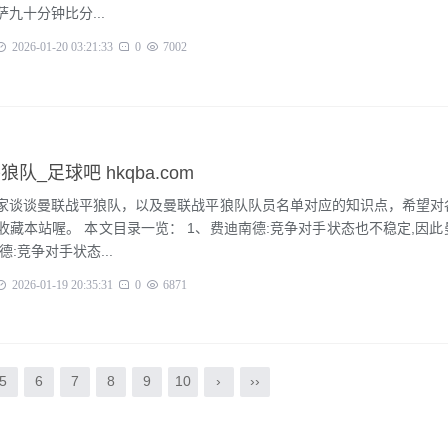
萨九十分钟比分...
2026-01-20 03:21:33
0
7002
狼队_足球吧 hkqba.com
家谈谈曼联战平狼队，以及曼联战平狼队队员名单对应的知识点，希望对
收藏本站喔。 本文目录一览： 1、费迪南德:竞争对手状态也不稳定,因
费迪南德:竞争对手状态...
2026-01-19 20:35:31
0
6871
5
6
7
8
9
10
›
››