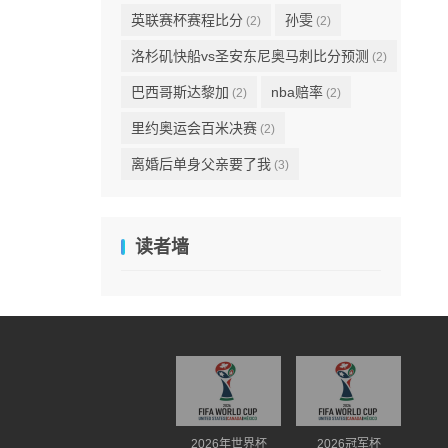
英联赛杯赛程比分
孙雯
(2)
(2)
洛杉矶快船vs圣安东尼奥马刺比分预测
(2)
巴西哥斯达黎加
nba赔率
(2)
(2)
里约奥运会百米决赛
(2)
离婚后单身父亲要了我
(3)
读者墙
2026年世界杯
2026冠军杯