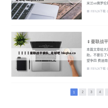
米兰vs佛罗伦
FIFA26下载
🍢曼联战平
本篇文章给大
助，不要忘了
望争四 
FIFA26下载
2
3
4
1