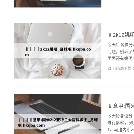
🍢2k12姚
今天给各位分
问题，别忘了关注
里面还有姚明吗.
FIFA26下载
🍢意甲:国
今天给各位分
进行解释，如
1、乌迪内斯vs