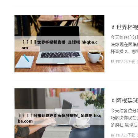
🍢世界杯视
今天给各位分
决你现在面临
杯直播 2
FIFA26下载
🍢阿根廷球
今天给各位分
巧解决你现在
多疯狂 
FIFA26下载