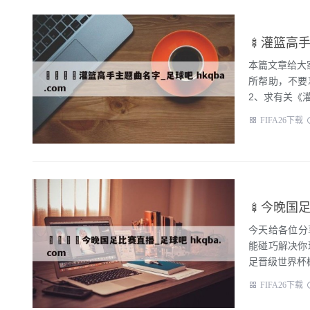
🍢灌篮高手
本篇文章给大
所帮助，不要
2、求有关《灌
FIFA26下载
🍢今晚国足
今天给各位分
能碰巧解决你
FIFA26下载