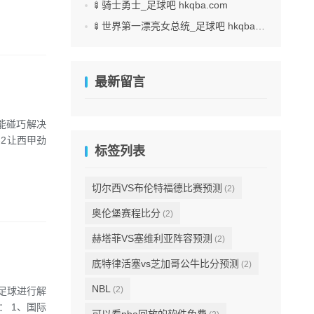
🍢骑士勇士_足球吧 hkqba.com
🍢世界第一漂亮女总统_足球吧 hkqba.com
最新留言
能碰巧解决
-2让西甲劲
标签列表
切尔西VS布伦特福德比赛预测
(2)
奥伦堡赛程比分
(2)
赫塔菲VS塞维利亚阵容预测
(2)
底特律活塞vs芝加哥公牛比分预测
(2)
NBL
(2)
时足球进行解
 1、国际