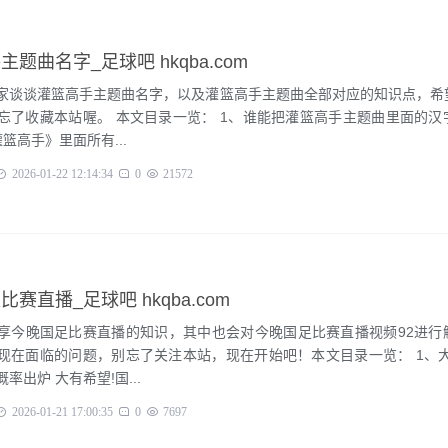
主题曲名字_足球吧 hkqba.com
家谈谈灌篮高手主题曲名字，以及灌篮高手主题曲全部对应的知识点，希
忘了收藏本站喔。 本文目录一览： 1、谁能把灌篮高手主题曲里面的汉
篮高手》里面所有...
2026-01-22 12:14:34
0
21572
比赛直播_足球吧 hkqba.com
享今晚国足比赛直播的知识，其中也会对今晚国足比赛直播视频92进行
现在面临的问题，别忘了关注本站，现在开始吧！本文目录一览： 1、大
足晋级世界杯概率出炉 大有希望!国...
2026-01-21 17:00:35
0
7697