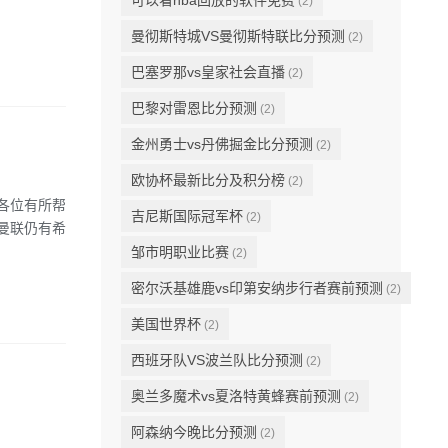
可以看nba回放的软件免费
(2)
曼彻斯特城VS曼彻斯特联比分预测
(2)
巴塞罗那vs皇家社会直播
(2)
巴黎对雷恩比分预测
(2)
金州勇士vs丹佛掘金比分预测
(2)
欧协杯最新比分及积分榜
(2)
各位有所帮
吉尼斯国际冠军杯
(2)
此曼联仍有希
邹市明职业比赛
(2)
密尔沃基雄鹿vs印第安纳步行者赛前预测
(2)
美国世界杯
(2)
西班牙队VS波兰队比分预测
(2)
奥兰多魔术vs夏洛特黄蜂赛前预测
(2)
阿森纳今晚比分预测
(2)