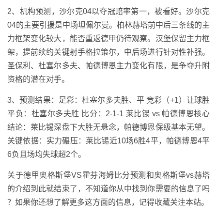
2、机构预测，沙尔克04以夺冠赔率第一，被看好。沙尔克
04的主要引援是中场坦佩尔曼。柏林赫塔前中后三条线的主
力框架变化较大，能否重返德甲仍待观察。汉堡保留主力框
架，提前续约关键射手格拉策尔，中后场进行针对性补强。
圣保利、杜塞尔多夫、帕德博恩主力变化有限，是争夺升附
资格的潜在对手。
3、预测结果：足彩：杜塞尔多夫胜、平 竞彩（+1）让球胜
平负：杜塞尔多夫胜 比分：2-1-1 莱比锡 vs 帕德博恩核心
结论：莱比锡深盘下大胜无悬念，帕德博恩保级基本无望。
关键依据：实力碾压：莱比锡近10场6胜4平，帕德博恩4平
6负且场均失球超2个。
关于德甲奥格斯堡VS霍芬海姆比分预测和奥格斯堡vs赫塔
的介绍到此就结束了，不知道你从中找到你需要的信息了吗
？如果你还想了解更多这方面的信息，记得收藏关注本站。