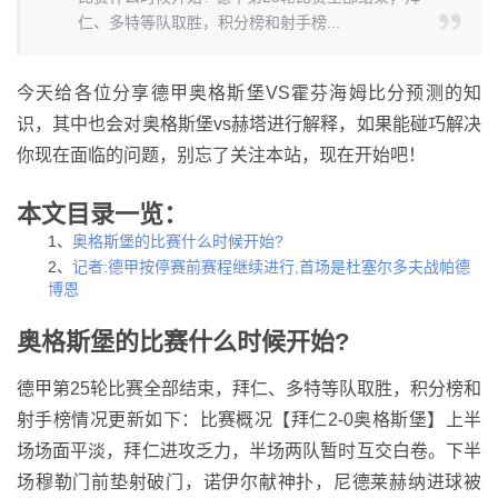
仁、多特等队取胜，积分榜和射手榜...
今天给各位分享德甲奥格斯堡VS霍芬海姆比分预测的知
识，其中也会对奥格斯堡vs赫塔进行解释，如果能碰巧解决
你现在面临的问题，别忘了关注本站，现在开始吧！
本文目录一览：
1、
奥格斯堡的比赛什么时候开始?
2、
记者:德甲按停赛前赛程继续进行,首场是杜塞尔多夫战帕德
博恩
奥格斯堡的比赛什么时候开始?
德甲第25轮比赛全部结束，拜仁、多特等队取胜，积分榜和
射手榜情况更新如下：比赛概况【拜仁2-0奥格斯堡】上半
场场面平淡，拜仁进攻乏力，半场两队暂时互交白卷。下半
场穆勒门前垫射破门，诺伊尔献神扑，尼德莱赫纳进球被