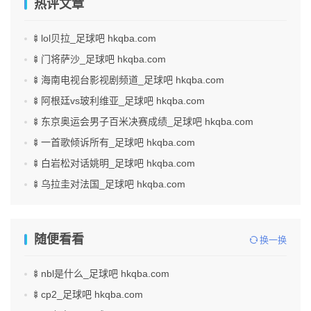
热评文章
🍢lol贝拉_足球吧 hkqba.com
🍢门将萨沙_足球吧 hkqba.com
🍢海南电视台影视剧频道_足球吧 hkqba.com
🍢阿根廷vs玻利维亚_足球吧 hkqba.com
🍢东京奥运会男子百米决赛成绩_足球吧 hkqba.com
🍢一首歌倾诉所有_足球吧 hkqba.com
🍢白岩松对话姚明_足球吧 hkqba.com
🍢乌拉圭对法国_足球吧 hkqba.com
随便看看
换一换
🍢nbl是什么_足球吧 hkqba.com
🍢cp2_足球吧 hkqba.com