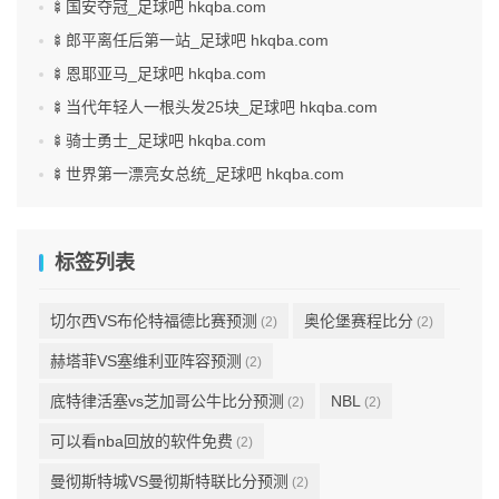
🍢国安夺冠_足球吧 hkqba.com
🍢郎平离任后第一站_足球吧 hkqba.com
🍢恩耶亚马_足球吧 hkqba.com
🍢当代年轻人一根头发25块_足球吧 hkqba.com
🍢骑士勇士_足球吧 hkqba.com
🍢世界第一漂亮女总统_足球吧 hkqba.com
标签列表
切尔西VS布伦特福德比赛预测
奥伦堡赛程比分
(2)
(2)
赫塔菲VS塞维利亚阵容预测
(2)
底特律活塞vs芝加哥公牛比分预测
NBL
(2)
(2)
可以看nba回放的软件免费
(2)
曼彻斯特城VS曼彻斯特联比分预测
(2)