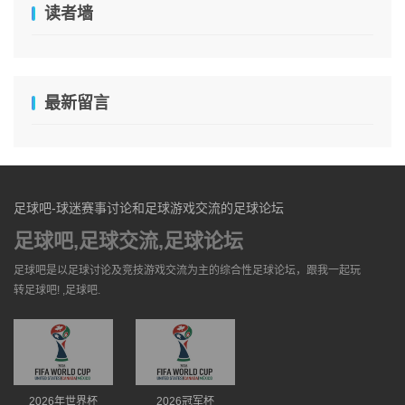
读者墙
最新留言
足球吧-球迷赛事讨论和足球游戏交流的足球论坛
足球吧,足球交流,足球论坛
足球吧是以足球讨论及竞技游戏交流为主的综合性足球论坛，跟我一起玩
转足球吧! ,足球吧.
2026年世界杯
2026冠军杯