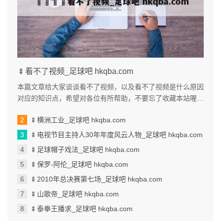
🍢看不了视频_足球吧 hkqba.com
本篇文章给大家谈谈看不了视频，以及看不了视频是什么原因
对应的知识点，希望对各位有所帮助，不要忘了收藏本站喔。
本文目录一览： 1、我手机...
🍢横洲工业_足球吧 hkqba.com
🍢电视节目主持人30年年度风云人物_足球吧 hkqba.com
🍢足球帽子戏法_足球吧 hkqba.com
🍢保罗-阿伦_足球吧 hkqba.com
🍢2010年总决赛第七场_足球吧 hkqba.com
🍢山歌帝_足球吧 hkqba.com
🍢泰拳王播求_足球吧 hkqba.com