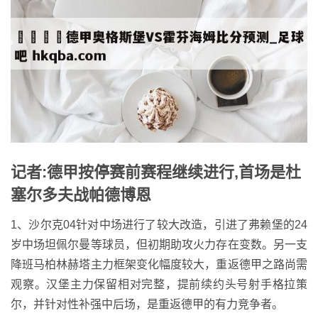
记者:德甲按停赛前赛程继续进行,首场是杜
塞尔多夫战帕德博恩
1、沙尔克04针对中场进行了较大改造，引进了弗赖堡的24
岁中场坦佩尔曼等球员，但初期助攻火力存在变数。另一支
降班马柏林赫塔主力框架变化幅度较大，重返德甲之路尚需
观察。汉堡主力保留相对完整，提前续约头号射手格拉策
尔，并针对性补强中后场，是重返德甲的有力竞争者。