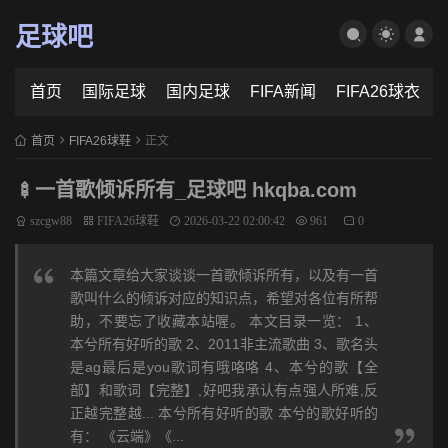
足球吧
首页
国际足球
国内足球
FIFA新闻
FIFA26球衣
首页
FIFA26球鞋
正文
🍢一首歌倾诉所有_足球吧 hkqba.com
szcgw88
FIFA26球鞋
2026-03-22 02:00:42
961
0
本篇文章给大家谈谈一首歌倾诉所有，以及有一首
歌叫什么的倾诉对应的知识点，希望对各位有所帮
助，不要忘了收藏本站喔。 本文目录一览： 1、
本兮所有好听的歌 2、2011非主流歌曲 3、歌名头
是ag最后是you歌词有哦咯咯 4、本兮的歌【全
部】和歌词【完整】,好吧我承认有点强人所难,反
正越完整越... 本兮所有好听的歌 本兮的歌好听的
有： 《云端》《...