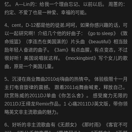
忆。 A—Lin的：给我一个理由忘记、以前以后。 周蕙的：
约定、不爱了也是一种爱、幸福的可能。
4、cent，D-12都是他的徒弟.呵呵，如果你感兴趣的话，可
以一起研究啊！介绍几个他的好曲子：《go to sleep》《致
命摇篮》（李连杰在美国演的）片头曲 《beautiful》相当鼓
励年轻人奋进的曲子。《3am》有点血腥，有点变态，不过
很好听！美国说唱就这样。《mockingbird》写个女儿的歌
曲，原是一个美国儿童。
5、沉浸在商业舞曲2010dj嗨曲的热情中。 体验极限十一月
主打电音旋律的震撼。 跟着2011dj舞曲喊麦，释放自己。
欣赏陈威的2011DJ单曲《你怎么舍》。 感受魔力无限的
2011DJ王绎龙Remix作品。1 心痛2011DJ英文版，带你领
略英文非主流歌曲的魅力。
6、好听的非主流歌曲有《无颜女》《那时雨》《客官不可