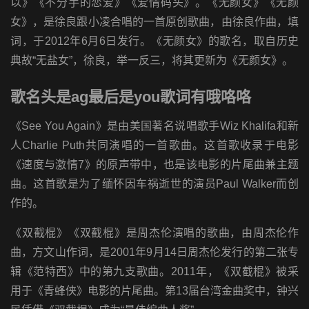
以》《不分手的恋爱》《爱情码头》。《无颜女》《无颜
女》，是徐良跟小凌合唱的一首原创歌曲，由徐良作曲，填
词，于2012年6月6日发行。《无颜女》的歌名，取自历史
典故“无盐女”，徐良，举一反三，将其更新为《无颜女》。
歌名头是ag最后是you歌词有哦咯咯
《See You Again》是由美国著名说唱歌手Wiz Khalifa和新
人Charlie Puth共同演唱的一首歌曲。这首歌收录于电影
《速度与激情7》的原声带中，也是该电影的片尾曲兼主题
曲。这首歌是为了缅怀因车祸逝世的演员Paul Walker而创
作的。
《双截棍》《双截棍》是周杰伦演唱的歌曲，由周杰伦作
曲，方文山作词，是2001年9月14日周杰伦发行的第二张专
辑《范特西》中的第九支歌曲。2011年，《双截棍》被采
用于《青蜂侠》电影的片尾曲。第13届台湾金曲奖中，钟兴