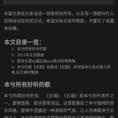
本篇文章给大家谈谈一首歌倾诉所有，以及有一首歌叫什么
的倾诉对应的知识点，希望对各位有所帮助，不要忘了收藏
本站喔。
本文目录一览：
1、
本兮所有好听的歌
2、
2011非主流歌曲
3、
歌名头是ag最后是you歌词有哦咯咯
4、
本兮的歌【全部】和歌词【完整】,好吧我承认有点强人所
难,反正越完整越...
本兮所有好听的歌
本兮的歌好听的有： 《云端》《云端》是本兮的代表作之
一，旋律悠扬，歌词意境深远。这首歌展现了本兮独特的音
乐风格，旋律中透露出一种清新的气息，让人仿佛置身于云
端之上。本兮的嗓音在这首歌中展现出了其独特的魅力。歌