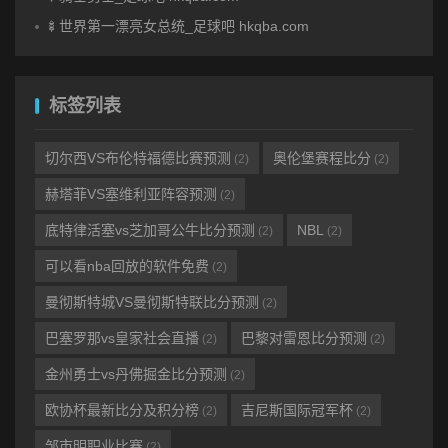
🍢世界第一漂亮女总统_足球吧 hkqba.com
标签列表
切尔西VS布伦特福德比赛预测
奥伦堡赛程比分
(2)
(2)
赫塔菲VS塞维利亚阵容预测
(2)
底特律活塞vs芝加哥公牛比分预测
NBL
(2)
(2)
可以看nba回放的软件免费
(2)
曼彻斯特城VS曼彻斯特联比分预测
(2)
巴塞罗那vs皇家社会直播
巴黎对雷恩比分预测
(2)
(2)
金州勇士vs丹佛掘金比分预测
(2)
欧协杯最新比分及积分榜
吉尼斯国际冠军杯
(2)
(2)
邹市明职业比赛
(2)