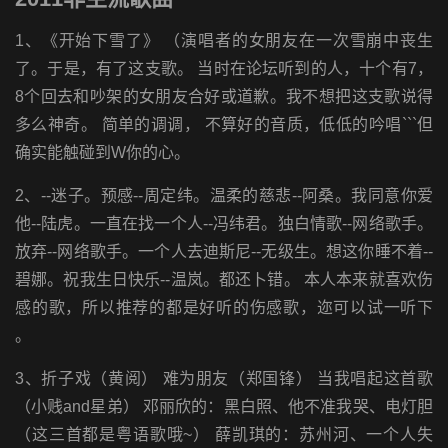
1、《开始下雪了》 （演唱者的女朋友在一次雪崩中丧生
了。于是，有了这支歌。 当时在论坛听到的人，十个有7，
8个回去和吵架的女朋友合好或道歉。我不想把这支歌说得
多么神奇。 简单的调调， 不算好的音质，低低的吟唱```但
确实能触碰到W你的心。
2、--迷子。预感--周定纬。温柔的慈悲--阿桑。我同意你爱
他--陆虎。一直在找一个人--冯纬君。独白情歌--网络歌手。
放弃--网络歌手。一个人去迪斯尼--无级生。想这你睡不着--
碧娜。祝我生日快乐--温岚。都还卜错。 本人本来就喜欢伤
感的歌，所以推荐的都是好听的伤感歌，迩可以试一听下
。
3、折子戏（黄阅） 难为朋友（郑国锋） 当我唱起这首歌
（小贱and星弟） 邓丽欣的：黑白照、他不准我哭、电灯胆
（这三首都是粤语歌哦~） 薛凯琪的：苏州河、一个人失