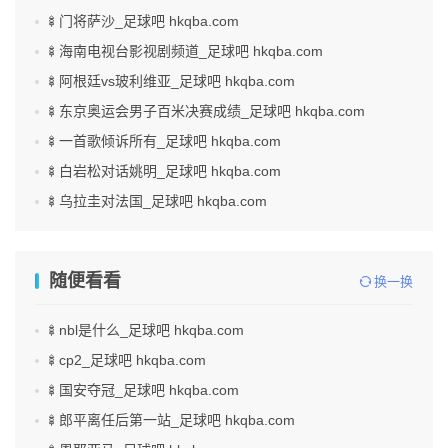
🍢门将萨沙_足球吧 hkqba.com
🍢海南电视台影视剧频道_足球吧 hkqba.com
🍢阿根廷vs玻利维亚_足球吧 hkqba.com
🍢东京奥运会男子百米决赛成绩_足球吧 hkqba.com
🍢一首歌倾诉所有_足球吧 hkqba.com
🍢白岩松对话姚明_足球吧 hkqba.com
🍢乌拉圭对法国_足球吧 hkqba.com
随便看看
换一换
🍢nbl是什么_足球吧 hkqba.com
🍢cp2_足球吧 hkqba.com
🍢国安夺冠_足球吧 hkqba.com
🍢郎平离任后第一站_足球吧 hkqba.com