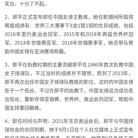
奖台，十分了不起。
2、郎平正式宣布卸任中国女排主教练，她任职期间所取得
辉煌成绩有：世界三大赛拿下3金1银1铜的优异成绩，包括
2016年里约奥运会冠军、2015年和2019年两届世界杯冠
军、2014年世锦赛亚军、2018年世锦赛季军，她还带队帮
助中国女排在亚洲赛场称霸。
3、郎平在执教时期的主要贡献郎平在1990年首次执教中国
女子排球队，不过当时的成绩并不理想，而到了2013年，
郎平再次出任中国女子排球队教练的职位，这时的中国女排
处于一个低谷，不过在郎平的执教下，中国女排这次成功走
出低谷，重新夺得亚锦赛、世界杯、奥运会的冠军，帮助中
国女排重回巅峰。
4、卸任时间与声明：2021年东京奥运会后，郎平与中国排
球协会的合同到期，她于9月1日在个人社交媒体上正式宣布