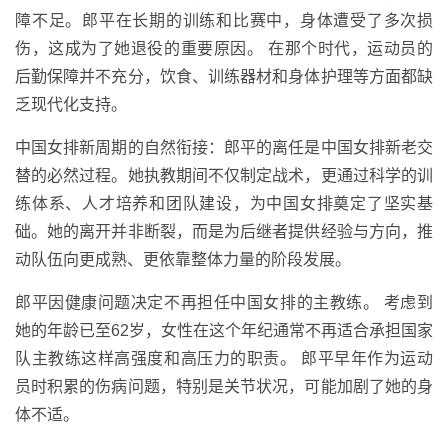
障不足。郎平在长期的训练和比赛中，身体遭受了多次损
伤，这成为了她退役的重要原因。 在那个时代，运动员的
后勤保障并不充分，饮食、训练器材和身体护理等方面都缺
乏现代化支持。
中国女排新周期的自然衔接：郎平的离任是中国女排新老交
替的必然过程。她执教期间不仅制定战术，更通过科学的训
练体系、人才培养和团队建设，为中国女排奠定了坚实基
础。她的离开并非断裂，而是为后继者提供经验与方向，推
动队伍向更成熟、更依靠整体力量的阶段发展。
郎平因健康问题决定不再担任中国女排的主教练。 考虑到
她的年龄已至62岁，女性在这个年纪通常不再适合承担国家
队主教练这样高强度和高压力的职责。 郎平早年作为运动
员时积累的伤病问题，特别是关节状况，可能加剧了她的身
体不适。