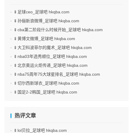
🍢足球ceo_足球吧 hkqba.com
🍢孙俪新浪微博_足球吧 hkqba.com
🍢cba第二阶段什么时候开始_足球吧 hkqba.com
🍢黄博文微博_足球吧 hkqba.com
🍢大卫科波菲尔的魔术_足球吧 hkqba.com
🍢nba03年选秀顺位_足球吧 hkqba.com
🍢北京奥运火炬传递_足球吧 hkqba.com
🍢nba75周年75大球星排名_足球吧 hkqba.com
🍢切尔西新球衣_足球吧 hkqba.com
🍢国足2-2韩国_足球吧 hkqba.com
热评文章
🍢lol贝拉_足球吧 hkqba.com