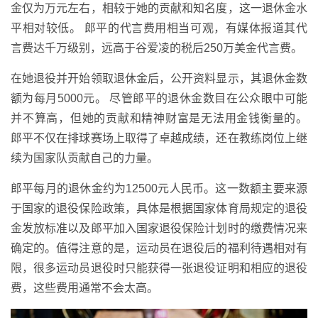
金仅为万元左右，相较于她的贡献和知名度，这一退休金水
平相对较低。 郎平的代言费用相当可观，有媒体报道其代
言费达千万级别，远高于谷爱凌的税后250万美金代言费。
在她退役并开始领取退休金后，公开资料显示，其退休金数
额为每月5000元。 尽管郎平的退休金数目在公众眼中可能
并不算高，但她的贡献和精神财富是无法用金钱衡量的。
郎平不仅在排球赛场上取得了卓越成绩，还在教练岗位上继
续为国家队贡献自己的力量。
郎平每月的退休金约为12500元人民币。这一数额主要来源
于国家的退役保险政策，具体是根据国家体育局规定的退役
金发放标准以及郎平加入国家退役保险计划时的缴费情况来
确定的。值得注意的是，运动员在退役后的福利待遇相对有
限，很多运动员退役时只能获得一张退役证明和相应的退役
费，这些费用通常不会太高。