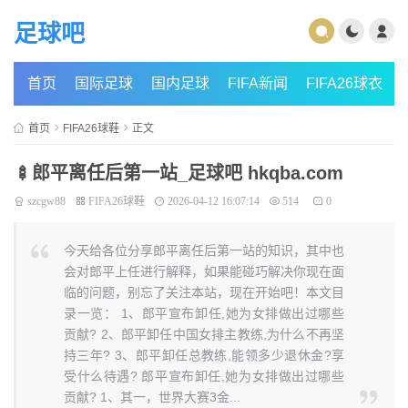
足球吧
首页
国际足球
国内足球
FIFA新闻
FIFA26球衣
首页
FIFA26球鞋
正文
🍢郎平离任后第一站_足球吧 hkqba.com
szcgw88
FIFA26球鞋
2026-04-12 16:07:14
514
0
今天给各位分享郎平离任后第一站的知识，其中也
会对郎平上任进行解释，如果能碰巧解决你现在面
临的问题，别忘了关注本站，现在开始吧！本文目
录一览： 1、郎平宣布卸任,她为女排做出过哪些
贡献? 2、郎平卸任中国女排主教练,为什么不再坚
持三年? 3、郎平卸任总教练,能领多少退休金?享
受什么待遇? 郎平宣布卸任,她为女排做出过哪些
贡献? 1、其一，世界大赛3金...