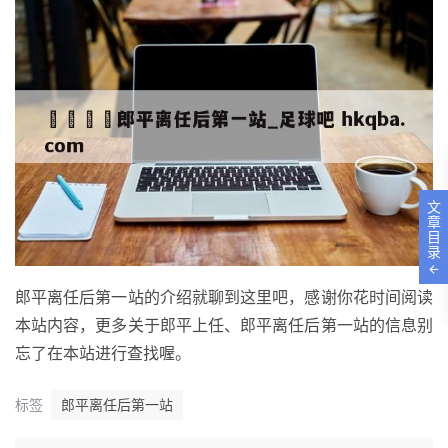
文
章
目
录
郎平离任后第一站的介绍就聊到这里吧，感谢你花时间阅读
本站内容，更多关于郎平上任、郎平离任后第一站的信息别
忘了在本站进行查找喔。
标签
郎平离任后第一站