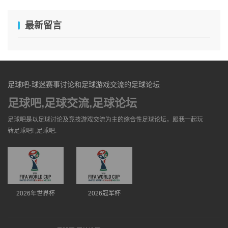
最新留言
足球吧-球迷赛事讨论和足球游戏交流的足球论坛
足球吧,足球交流,足球论坛
足球吧是以足球讨论及竞技游戏交流为主的综合性足球论坛，跟我一起玩
转足球吧! ,足球吧.
2026年世界杯
2026冠军杯