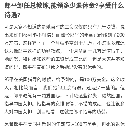
郎平卸任总教练,能领多少退休金?享受什么
待遇?
可是大家不知道的是她当时的工资仅仅的只有几千块钱，说
出来你们都可能不相信！而如今郎平的年薪已经涨到了200
万左右，这样算下了一个月就能拿到十几万，不过很多球迷
认为像郎平这样的功勋教练，一个月拿到十几万是值得了，
她的努力和付出和这些的工资是成正比的。但是大家并不知
道的是，郎平在宣布退休之后她是没有退休金的。
郎平在美国指导的时候，给予她的，是100万美金。这个收
入，相比较而言，我们给的工资待遇，还是少一些的。但
是，郎平教练有一颗爱国心，不计较这些得失，毅然回国，
指导中国女排。她指导的女排取得了不错的成绩，也让很多
人对中国女排，刮目相看，这就是郎平指导的功劳。
尽管郎平在美国执教时的年薪高达100万美金，但她的退休