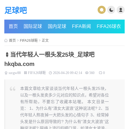
足球吧
首页
国际足球
国内足球
FIFA新闻
FIFA26球衣
首页
FIFA26球鞋
正文
🍢当代年轻人一根头发25块_足球吧
hkqba.com
szcgw88
FIFA26球鞋
2026-04-20 09:42:14
560
0
本篇文章给大家谈谈当代年轻人一根头发25块，
以及一根头发卖多少元对应的知识点，希望对各位
有所帮助，不要忘了收藏本站喔。 本文目录一
览： 1、为什么有“渣女大波浪”这种说法呢? 2、当
代年轻人熬夜掉一大把头发的心情句子 3、经常掉
头发是什么原因导致的? 为什么有“渣女大波浪”这
种说法呢? 网络上流行的顺口溜，如渣女大波浪，