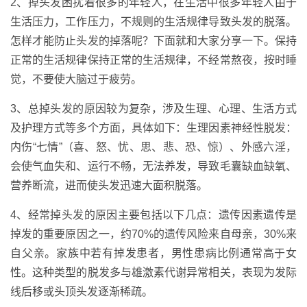
2、掉头发困扰着很多的年轻人，在生活中很多年轻人由于
生活压力，工作压力，不规则的生活规律导致头发的脱落。
怎样才能防止头发的掉落呢？下面就和大家分享一下。保持
正常的生活规律保持正常的生活规律，不经常熬夜，按时睡
觉，不要使大脑过于疲劳。
3、总掉头发的原因较为复杂，涉及生理、心理、生活方式
及护理方式等多个方面，具体如下：生理因素神经性脱发：
内伤“七情”（喜、怒、忧、思、悲、恐、惊）、外感六淫，
会使气血失和、运行不畅，无法养发，导致毛囊缺血缺氧、
营养断流，进而使头发迅速大面积脱落。
4、经常掉头发的原因主要包括以下几点：遗传因素遗传是
掉发的重要原因之一，约70%的遗传风险来自母亲，30%来
自父亲。家族中若有掉发患者，男性患病比例通常高于女
性。这种类型的脱发多与雄激素代谢异常相关，表现为发际
线后移或头顶头发逐渐稀疏。