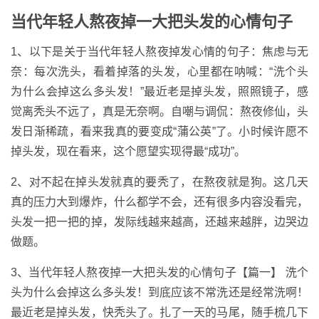
当代年轻人熬夜掉一大把头发的心情句子
1、以下是关于当代年轻人熬夜掉发心情的句子：焦虑与无
奈：每次洗头，看着掉落的头发，心里都在呐喊：“洗个头
为什么会掉这么多头发！”最近老是掉头发，照照镜子，感
觉离秃头不远了，真是无奈啊。自嘲与调侃：熬夜修仙，头
发日渐稀疏，看来我真的要变成“蒲公英”了。小时候许愿不
掉头发，现在看来，这个愿望实现得最“成功”。
2、对不起在掉头发就真的要秃了，在熬夜就是狗。这几天
真的压力大到爆炸，什么都学不会，还有很多内容没看完，
头发一把一把的掉，发际线越来越高，还越来越胖，边哭边
做题。
3、当代年轻人熬夜掉一大把头发的心情句子【篇一】 洗个
头为什么会掉这么多头发！到底应该不常洗还是经常洗啊！
最近老是掉头发，快秃头了。扎了一天的马尾，随手梳几下