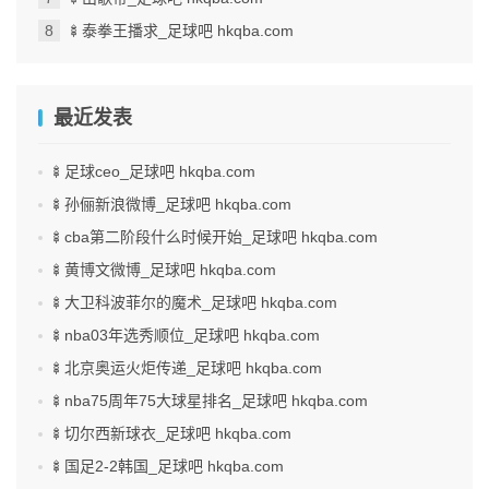
🍢泰拳王播求_足球吧 hkqba.com
最近发表
🍢足球ceo_足球吧 hkqba.com
🍢孙俪新浪微博_足球吧 hkqba.com
🍢cba第二阶段什么时候开始_足球吧 hkqba.com
🍢黄博文微博_足球吧 hkqba.com
🍢大卫科波菲尔的魔术_足球吧 hkqba.com
🍢nba03年选秀顺位_足球吧 hkqba.com
🍢北京奥运火炬传递_足球吧 hkqba.com
🍢nba75周年75大球星排名_足球吧 hkqba.com
🍢切尔西新球衣_足球吧 hkqba.com
🍢国足2-2韩国_足球吧 hkqba.com