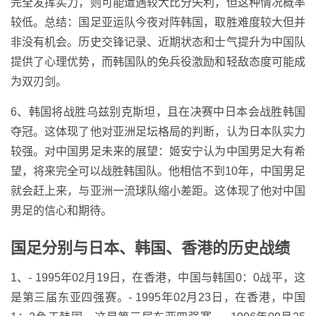
完全发挥实力，则可能遭遇较大比分失利，但这种情况概率
较低。总结：国足亚运队今夜对阵韩国，取胜难度较大但并
非没有机会。历史交锋记录、近期状态和士气提升为中国队
提供了心理优势，而韩国队的免兵役激励和轻敌态度可能成
为双刃剑。
6、韩国将战胜乌兹别克斯坦，且在决赛中日本会战胜韩国
夺冠。这体现了他对亚洲足坛格局的判断，认为日本队实力
较强。对中国男足未来的展望：姬安宁认为中国男足大有希
望，将来完全可以战胜韩国队。他相信不到10年，中国男足
就会赶上来，与亚洲一流球队缩小差距。这体现了他对中国
男足的信心和期待。
国足分别与日本、韩国、香港的历史战绩
1、- 1995年02月19日，在香港，中国与韩国0：0战平，这
是第三届东亚四强赛。- 1995年02月23日，在香港，中国