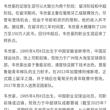
韦世豪的足球生涯可以大致分为两个阶段：留洋阶段和中超
阶段。在留洋期间，韦世豪主要在葡萄牙乙级联赛效力，尽
管有登场机会，但由于年龄和资历的限制，他的收入并不
高。据估算，在留洋的三年时间里，韦世豪大概赚到了100
万至150万人民币。回归中超后，韦世豪的职业生涯迎来了
转折点。
韦世豪，1995年4月8日出生于中国安徽省蚌埠市，中国足
球运动员，场上司职前锋，现效力于广州恒大淘宝足球俱乐
部。韦世豪出道于鲁能足校，速度快且脚下技术出色，曾是
鲁能青年梯队的主力射手。在2013年加盟博阿维斯塔，正
式踏上留洋之路，并于随后在葡萄牙的青年联赛中登场。
2017年首次入选男足国家队。
韦世豪，1995年4月8日出生，中国职业足球运动员，司职
前锋或边锋，现效力于中超球队成都蓉城（截至2025年7
月）。 早期经历 韦世豪出生于安徽蚌埠，从小展现出足球