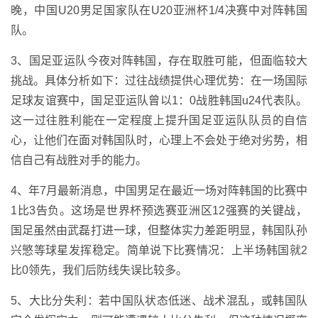
晚，中国U20男足国家队在U20亚洲杯1/4决赛中对阵韩国
队。
3、国足亚运队今夜对阵韩国，存在取胜可能，但面临较大
挑战。具体分析如下：过往战绩提供心理优势：在一场国际
足球友谊赛中，国足亚运队曾以1：0战胜韩国u24代表队。
这一过往胜利能在一定程度上提升国足亚运队队员的自信
心，让他们在面对韩国队时，心理上不会处于绝对劣势，相
信自己有战胜对手的能力。
4、年7月最新消息，中国男足在最近一场对阵韩国的比赛中
1比3告负。这场是世界杯预选赛亚洲区12强赛的关键战，
国足虽然由武磊打进一球，但整体实力差距明显，韩国队孙
兴慜等球星发挥稳定。简单说下比赛情况：上半场韩国就2
比0领先，我们后防线失误比较多。
5、大比分失利：若中国队状态低迷、战术混乱，或韩国队