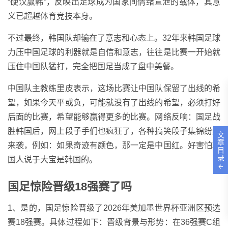
“硬汉赢韩”，反映出足球成为国家间情绪宣泄的载体，其意
义已超越体育竞技本身。
不过最终，韩国队却输在了意志和心态上。32年来韩国足球
力压中国足球的利器就是自信和意志，往往是比赛一开始就
压住中国队猛打，完全把国足当成了盘中美餐。
中国队主教练里皮表示，这场比赛让中国队保留了出线的希
望，如果今天平或负，可能就没有了出线的希望，必须打好
后面的比赛，希望能够赢得更多的比赛。网络反响：国足战
胜韩国后，网上段子手们也疯狂了，各种搞笑段子集锦纷纷
文
章
来袭，例如：如果奇迹有颜色，那一定是中国红。好害怕韩
目
录
国人说于大宝是韩国的。
国足惊险晋级18强赛了吗
1、是的，国足惊险晋级了2026年美加墨世界杯亚洲区预选
赛18强赛。具体过程如下：晋级背景与形势：在36强赛C组