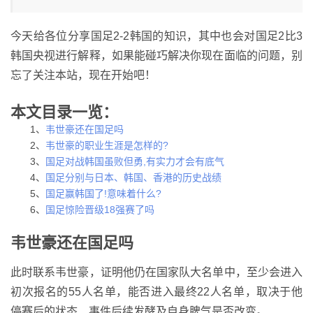
今天给各位分享国足2-2韩国的知识，其中也会对国足2比3
韩国央视进行解释，如果能碰巧解决你现在面临的问题，别
忘了关注本站，现在开始吧！
本文目录一览：
1、
韦世豪还在国足吗
2、
韦世豪的职业生涯是怎样的?
3、
国足对战韩国虽败但勇,有实力才会有底气
4、
国足分别与日本、韩国、香港的历史战绩
5、
国足赢韩国了!意味着什么?
6、
国足惊险晋级18强赛了吗
韦世豪还在国足吗
此时联系韦世豪，证明他仍在国家队大名单中，至少会进入
初次报名的55人名单，能否进入最终22人名单，取决于他
停赛后的状态、事件后续发酵及自身脾气是否改变。