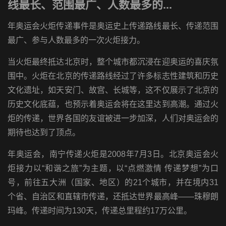
线最长、范围最广、人数最多的...
年奥运会火炬传递事件是奥运史上传递路线最长、传递范围
最广、参与人数最多的一次火炬接力。
当火炬最终抵达北京时，整个城市都沉浸在迎奥运的喜庆氛
围中。火炬在北京的传递路线经过了许多标志性建筑和历史
文化遗址，如天安门、故宫、长城等，这不仅展示了北京的
历史文化底蕴，也预示着奥运会将在这里达到高潮。通过火
炬的传递，世界各国的友谊被进一步加深，人们对奥运会的
期待也达到了顶点。
年奥运会，南宁传递火炬是2008年7月3日。北京奥运会火
炬接力以“和谐之旅”为主题，以“点燃激情 传递梦想”为口
号，前往五大洲（国家、地区）的21个城市，并在境内31
个省、自治区和直辖市传递，还抵达世界最高峰――珠穆朗
玛峰。传递时间为130天，传递总里程约17万公里。