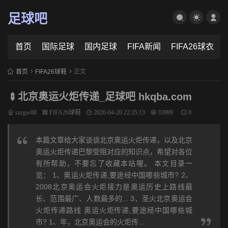
足球吧
首页
国际足球
国内足球
FIFA新闻
FIFA26球衣
首页
FIFA26球鞋
正文
🍢北京奥运火炬传递_足球吧 hkqba.com
szcgw88
FIFA26球鞋
2026-04-20 22:35:13
33999
0
本篇文章给大家谈谈北京奥运火炬传递，以及北京
奥运火炬传递巴黎受阻对应的知识点，希望对各位
有所帮助，不要忘了收藏本站喔。 本文目录一
览： 1、奥运火炬传递,要途经中国哪些城市? 2、
2008北京奥运会火炬接力是奥运历史上路线最
长、范围最广、人数最多的... 3、圣火北京奥运会
火炬传递路线 奥运火炬传递,要途经中国哪些城
市? 1、年，北京奥运会的火炬传...