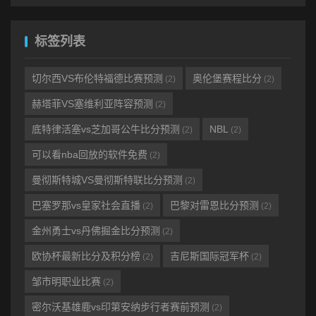
标签列表
切尔西VS布伦特福德比赛预测
奥伦堡赛程比分
(2)
(2)
赫塔菲VS塞维利亚阵容预测
(2)
底特律活塞vs芝加哥公牛比分预测
NBL
(2)
(2)
可以看nba回放的软件免费
(2)
曼彻斯特城VS曼彻斯特联比分预测
(2)
巴塞罗那vs皇家社会直播
巴黎对雷恩比分预测
(2)
(2)
金州勇士vs丹佛掘金比分预测
(2)
欧协杯最新比分及积分榜
吉尼斯国际冠军杯
(2)
(2)
邹市明职业比赛
(2)
密尔沃基雄鹿vs印第安纳步行者赛前预测
(2)