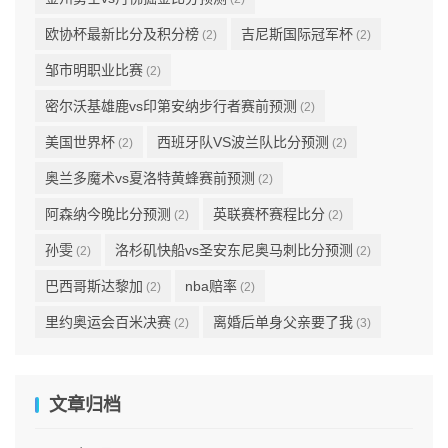
欧协杯最新比分及积分榜
吉尼斯国际冠军杯
(2)
(2)
邹市明职业比赛
(2)
密尔沃基雄鹿vs印第安纳步行者赛前预测
(2)
美国世界杯
西班牙队VS波兰队比分预测
(2)
(2)
奥兰多魔术vs夏洛特黄蜂赛前预测
(2)
阿森纳今晚比分预测
英联赛杯赛程比分
(2)
(2)
孙雯
洛杉矶快船vs圣安东尼奥马刺比分预测
(2)
(2)
巴西哥斯达黎加
nba赔率
(2)
(2)
里约奥运会百米决赛
离婚后单身父亲要了我
(2)
(3)
文章归档