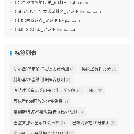
🍢北京奥运火炬传递_足球吧 hkqba.com
🍢nba75周年75大球星排名_足球吧 hkqba.com
🍢切尔西新球衣_足球吧 hkqba.com
🍢国足2-2韩国_足球吧 hkqba.com
标签列表
切尔西VS布伦特福德比赛预测
奥伦堡赛程比分
(2)
(2)
赫塔菲VS塞维利亚阵容预测
(2)
底特律活塞vs芝加哥公牛比分预测
NBL
(2)
(2)
可以看nba回放的软件免费
(2)
曼彻斯特城VS曼彻斯特联比分预测
(2)
巴塞罗那vs皇家社会直播
巴黎对雷恩比分预测
(2)
(2)
金州勇士vs丹佛掘金比分预测
(2)