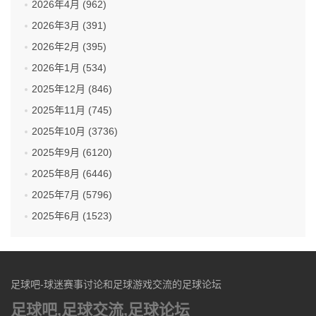
2026年4月 (962)
2026年3月 (391)
2026年2月 (395)
2026年1月 (534)
2025年12月 (846)
2025年11月 (745)
2025年10月 (3736)
2025年9月 (6120)
2025年8月 (6446)
2025年7月 (5796)
2025年6月 (1523)
足球吧-球迷赛事讨论和足球游戏交流的足球论坛
足球吧,足球交流,足球论坛