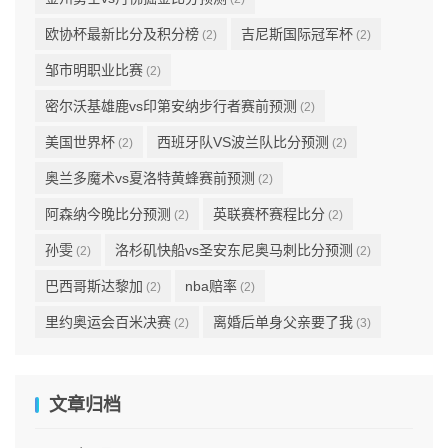
欧协杯最新比分及积分榜
吉尼斯国际冠军杯
(2)
(2)
邹市明职业比赛
(2)
密尔沃基雄鹿vs印第安纳步行者赛前预测
(2)
美国世界杯
西班牙队VS波兰队比分预测
(2)
(2)
奥兰多魔术vs夏洛特黄蜂赛前预测
(2)
阿森纳今晚比分预测
英联赛杯赛程比分
(2)
(2)
孙雯
洛杉矶快船vs圣安东尼奥马刺比分预测
(2)
(2)
巴西哥斯达黎加
nba赔率
(2)
(2)
里约奥运会百米决赛
离婚后单身父亲要了我
(2)
(3)
文章归档