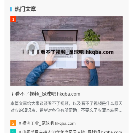
热门文章
🍢看不了视频_足球吧 hkqba.com
本篇文章给大家谈谈看不了视频，以及看不了视频是什么原因
对应的知识点，希望对各位有所帮助，不要忘了收藏本站喔。
本文目录一览： 1、我手机...
🍢横洲工业_足球吧 hkqba.com
🍢电视节目主持人30年年度风云人物_足球吧 hkqba.com