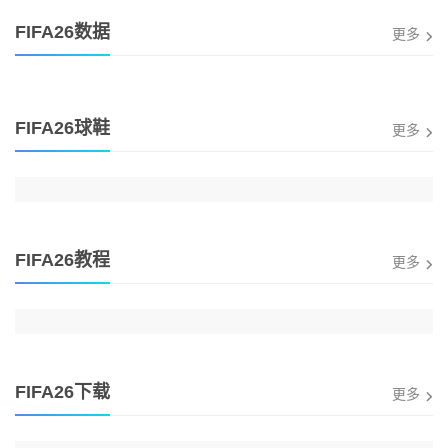
FIFA26数据
更多
FIFA26球鞋
更多
FIFA26教程
更多
FIFA26下载
更多