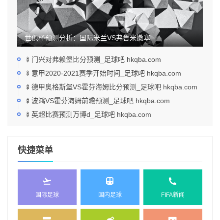
世俱杯预测分析：国际米兰VS弗鲁米嫩塞
🍢门兴对弗赖堡比分预测_足球吧 hkqba.com
🍢意甲2020-2021赛季开始时间_足球吧 hkqba.com
🍢德甲奥格斯堡VS霍芬海姆比分预测_足球吧 hkqba.com
🍢波鸿VS霍芬海姆前瞻预测_足球吧 hkqba.com
🍢英超比赛预测万博d_足球吧 hkqba.com
快捷菜单
国际足球
国内足球
FIFA新闻