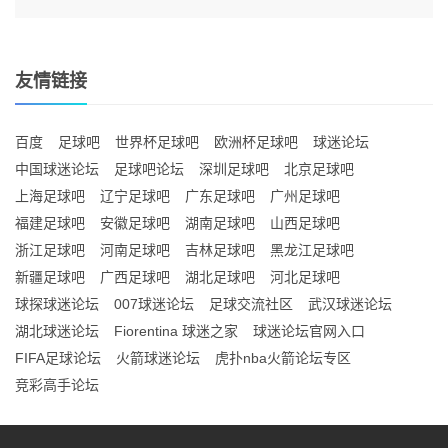
友情链接
百度
足球吧
世界杯足球吧
欧洲杯足球吧
球迷论坛
中国球迷论坛
足球吧论坛
深圳足球吧
北京足球吧
上海足球吧
辽宁足球吧
广东足球吧
广州足球吧
福建足球吧
安徽足球吧
湖南足球吧
山西足球吧
浙江足球吧
河南足球吧
吉林足球吧
黑龙江足球吧
新疆足球吧
广西足球吧
湖北足球吧
河北足球吧
球探球迷论坛
007球迷论坛
足球交流社区
武汉球迷论坛
湖北球迷论坛
Fiorentina 球迷之家
球迷论坛官网入口
FIFA足球论坛
火箭球迷论坛
虎扑nba火箭论坛专区
竞彩高手论坛