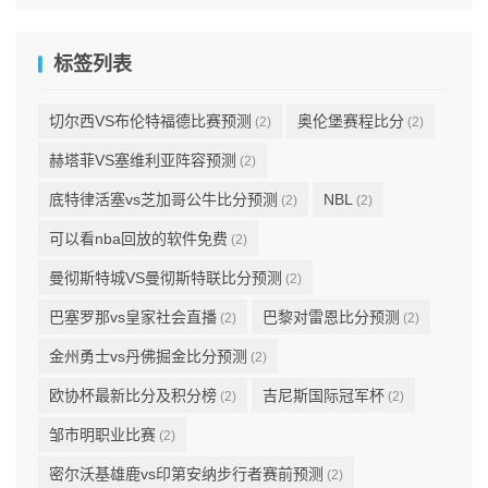
标签列表
切尔西VS布伦特福德比赛预测
奥伦堡赛程比分
(2)
(2)
赫塔菲VS塞维利亚阵容预测
(2)
底特律活塞vs芝加哥公牛比分预测
NBL
(2)
(2)
可以看nba回放的软件免费
(2)
曼彻斯特城VS曼彻斯特联比分预测
(2)
巴塞罗那vs皇家社会直播
巴黎对雷恩比分预测
(2)
(2)
金州勇士vs丹佛掘金比分预测
(2)
欧协杯最新比分及积分榜
吉尼斯国际冠军杯
(2)
(2)
邹市明职业比赛
(2)
密尔沃基雄鹿vs印第安纳步行者赛前预测
(2)