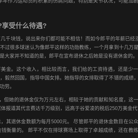
平早年作为运动员时积累的伤病问题，特别是关节状况，可能加
?享受什么待遇?
几千块钱，说出来你们都可能不相信！而如今郎平的年薪已经涨
，不过很多球迷认为像郎平这样的功勋教练，一个月拿到十几万
是大家并不知道的是，郎平在宣布退休之后她是没有退休金的。
0万美金。这个收入，相比较而言，我们给的工资待遇，还是少
失，毅然回国，指导中国女排。她指导的女排取得了不错的成绩
功劳。
金，但她的退休金仅为万元左右，相较于她的贡献和知名度，这
媒体报道其代言费达千万级别，远高于谷爱凌的税后250万美金代
，其退休金数额为每月5000元。 尽管郎平的退休金数目在公
金钱衡量的。 郎平不仅在排球赛场上取得了卓越成绩，还在教