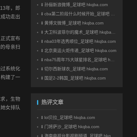
🍢孙俪新浪微博_足球吧 hkqba.com
13年，郎
🍢cba第二阶段什么时候开始_足球吧 hkqba.com
次成功走出
🍢黄博文微博_足球吧 hkqba.com
🍢大卫科波菲尔的魔术_足球吧 hkqba.com
上正式宣布
🍢nba03年选秀顺位_足球吧 hkqba.com
世的母亲扫
🍢北京奥运火炬传递_足球吧 hkqba.com
🍢nba75周年75大球星排名_足球吧 hkqba.com
通过系统化
🍢切尔西新球衣_足球吧 hkqba.com
，构建了一
🍢国足2-2韩国_足球吧 hkqba.com
要求，生物
热评文章
其她女排队
🍢lol贝拉_足球吧 hkqba.com
🍢门将萨沙_足球吧 hkqba.com
🍢海南电视台影视剧频道_足球吧 hkqba.com