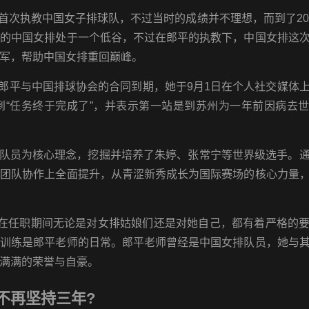
年首次执教中国女子排球队，不过当时的成绩并不理想，而到了20
时的中国女排处于一个低谷，不过在郎平的执教下，中国女排这
军，帮助中国女排重回巅峰。
，郎平与中国排球协会的合同到期，她于9月1日在个人社交媒体
到“任务终于完成了”，并表示第一站是到苏州为一年前因病去
用”队员为核心理念，挖掘并培养了朱婷、张常宁等世界级选手。
和团队协作上全面提升，从青涩新秀成长为国际赛场的核心力量
师在任职期间无论是对女排姑娘们还是对她自己，都有着严格的
的训练是郎平老师的日常。郎平老师曾经是中国女排队员，她与
满满的荣誉与自豪。
不再坚持三年?