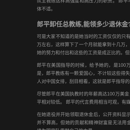
队主教练这样高强度和高压力的职责。 郎
体不适。
郎平卸任总教练,能领多少退休金
可是大家不知道的是她当时的工资仅仅的只有
万左右，这样算下了一个月就能拿到十几万
她的努力和付出和这些的工资是成正比的。但
郎平在美国指导的时候，给予她的，是10
是，郎平教练有一颗爱国心，不计较这些得
人对中国女排，刮目相看，这就是郎平指导的
尽管郎平在美国执教时的年薪高达100万美
平相对较低。 郎平的代言费用相当可观，有
在她退役并开始领取退休金后，公开资料显示
并不算高，但她的贡献和精神财富是无法用