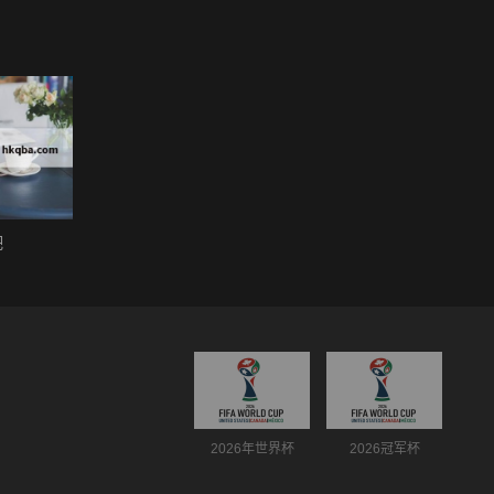
吧
🍢大卫科波菲尔的魔术_足球吧
🍢nba03年选秀顺位_足
hkqba.com
hkqba.com
2026年世界杯
2026冠军杯