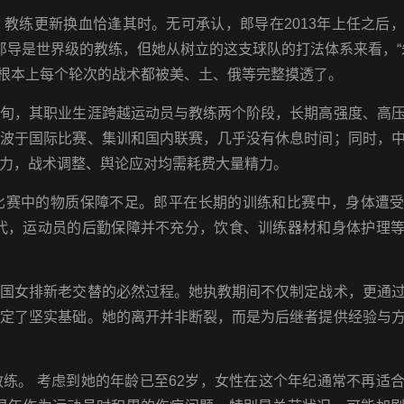
教练更新换血恰逢其时。无可承认，郎导在2013年上任之后
郎导是世界级的教练，但她从树立的这支球队的打法体系来看，“
，根本上每个轮次的战术都被美、土、俄等完整摸透了。
六旬，其职业生涯跨越运动员与教练两个阶段，长期高强度、高
奔波于国际比赛、集训和国内联赛，几乎没有休息时间；同时，
力，战术调整、舆论应对均需耗费大量精力。
比赛中的物质保障不足。郎平在长期的训练和比赛中，身体遭
时代，运动员的后勤保障并不充分，饮食、训练器材和身体护理
中国女排新老交替的必然过程。她执教期间不仅制定战术，更通
奠定了坚实基础。她的离开并非断裂，而是为后继者提供经验与
练。 考虑到她的年龄已至62岁，女性在这个年纪通常不再适