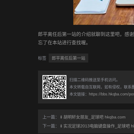
郎平离任后第一站的介绍就聊到这里吧，感
忘了在本站进行查找喔。
标签
郎平离任后第一站
​扫描二维码推送至手机访问。
本文转载自互联网，如有侵权，联系
本文链接：
https://bbs.hkqba.com/po
上一篇：
🍢胡明轩女朋友_足球吧 hkqba.com
下一篇：
🍢实况足球2013电脑键盘操作_足球吧 hkq