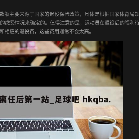
这一数额主要来源于国家的退役保险政策，具体是根据国家体育局
时的缴费情况来确定的。值得注意的是，运动员在退役后的福利
和相应的退役费，这些费用通常不会太高。