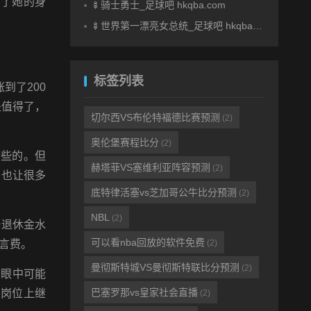
剧了她的身
🍢骑士勇士_足球吧 hkqba.com
🍢世界第一漂亮女总统_足球吧 hkqba.com
标签列表
到了200
是值得了，
切尔西VS布伦特福德比赛预测
(2)
奥伦堡赛程比分
(2)
一些的。但
赫塔菲VS塞维利亚阵容预测
(2)
，也让很多
底特律活塞vs芝加哥公牛比分预测
(2)
NBL
(2)
一退休金水
可以看nba回放的软件免费
言费。
(2)
曼彻斯特城VS曼彻斯特联比分预测
(2)
众眼中可能
巴塞罗那vs皇家社会直播
练岗位上继
(2)