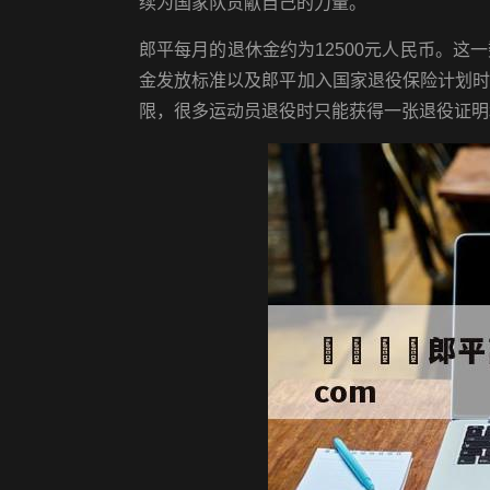
续为国家队贡献自己的力量。
郎平每月的退休金约为12500元人民币。
金发放标准以及郎平加入国家退役保险计划
限，很多运动员退役时只能获得一张退役证明