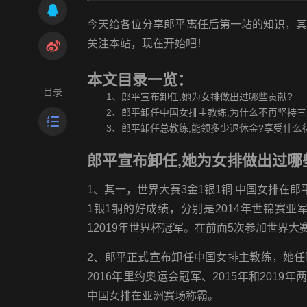
今天给各位分享郎平离任后第一站的知识，
关注本站，现在开始吧！
本文目录一览：
目录
1、
郎平宣布卸任,她为女排做出过哪些贡献?
2、
郎平卸任中国女排主教练,为什么不再坚持三
3、
郎平卸任总教练,能领多少退休金?享受什么
郎平宣布卸任,她为女排做出过哪
1、其一，世界大赛3金1银1铜 中国女排在
1银1铜的好成绩，分别是2014年世锦赛亚军
12019年世界杯冠军。在前面5次参加世界
2、郎平正式宣布卸任中国女排主教练，她任
2016年里约奥运会冠军、2015年和2019
中国女排在亚洲赛场称霸。