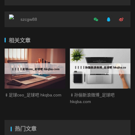
szcgw88
相关文章
🍢足球ceo_足球吧 hkqba.com
🍢孙俪新浪微博_足球吧
hkqba.com
热门文章