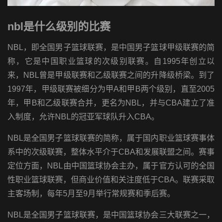
nbl是什么级别的比赛
NBL，即全国男子篮球联赛，是中国男子篮球甲级联赛的简
称，它是中国职业篮球的次级别联赛。自1995年创立以
来，NBL曾是甲级联赛和乙级联赛之间的升降级桥梁。到了
1997年，甲级联赛被细分为甲A和甲B两个级别，直至2005
年，甲B和乙级联赛合并，更名为NBL，并与CBA建立了准
入制度，允许NBL的冠亚军球队升入CBA。
NBL是全国男子篮球联赛的简称，属于国内职业篮球赛事体
系中的次级联赛，整体水平介于CBA和发展联盟之间。赛事
定位方面，NBL由中国篮球协会主办，属于官方认可的全国
性职业篮球联赛，但商业价值和关注度低于CBA。联赛采取
主客场制，每年5月至9月举行常规赛和季后赛。
NBL是全国男子篮球联赛，是中国篮球协会三大联赛之一，