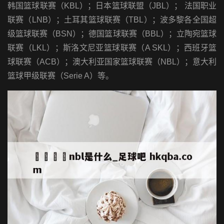
韩国篮球联赛（KBL）；日本篮球联盟（JBL）； 法国职业
联赛（LNB）；土耳其篮球联赛（TBL）；波多黎各全国超
级篮球联赛（BSN）；德国篮球联赛（BBL）；立陶宛篮球
联赛（LKL）；斯洛文尼亚篮球联赛（A SKL）；西班牙篮
球联赛（ACB）；澳大利亚国家篮球联赛（NBL）；意大利
篮球甲级联赛（Serie A）等。