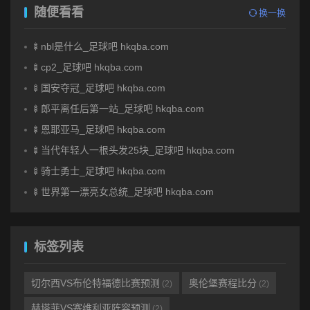
随便看看
换一换
🍢nbl是什么_足球吧 hkqba.com
🍢cp2_足球吧 hkqba.com
🍢国安夺冠_足球吧 hkqba.com
🍢郎平离任后第一站_足球吧 hkqba.com
🍢恩耶亚马_足球吧 hkqba.com
🍢当代年轻人一根头发25块_足球吧 hkqba.com
🍢骑士勇士_足球吧 hkqba.com
🍢世界第一漂亮女总统_足球吧 hkqba.com
标签列表
切尔西VS布伦特福德比赛预测
奥伦堡赛程比分
(2)
(2)
赫塔菲VS塞维利亚阵容预测
(2)