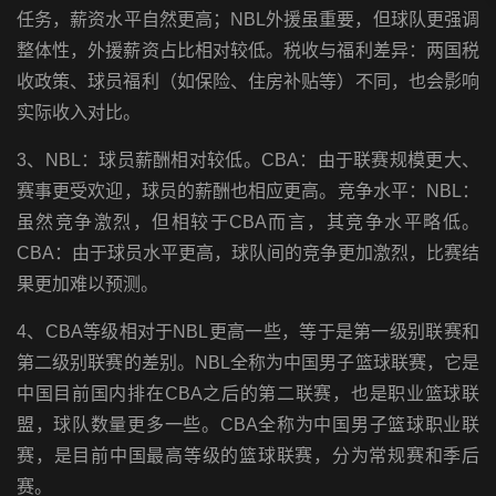
任务，薪资水平自然更高；NBL外援虽重要，但球队更强调
整体性，外援薪资占比相对较低。税收与福利差异：两国税
收政策、球员福利（如保险、住房补贴等）不同，也会影响
实际收入对比。
3、NBL：球员薪酬相对较低。CBA：由于联赛规模更大、
赛事更受欢迎，球员的薪酬也相应更高。竞争水平：NBL：
虽然竞争激烈，但相较于CBA而言，其竞争水平略低。
CBA：由于球员水平更高，球队间的竞争更加激烈，比赛结
果更加难以预测。
4、CBA等级相对于NBL更高一些，等于是第一级别联赛和
第二级别联赛的差别。NBL全称为中国男子篮球联赛，它是
中国目前国内排在CBA之后的第二联赛，也是职业篮球联
盟，球队数量更多一些。CBA全称为中国男子篮球职业联
赛，是目前中国最高等级的篮球联赛，分为常规赛和季后
赛。