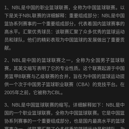
1、NBL是中国的职业篮球联赛，全称为中国篮球联赛。以
下是关于NBL联赛的详细解释：重要组成部分：NBL是中国
篮协系列赛事的一个重要组成部分，代表着国内篮球赛事的
高水平。汇聚优秀球员：该联赛汇聚了众多优秀的篮球运动
员和球队，他们的精彩表现为中国篮球的发展做出了重要贡
献。
2、NBL是中国的篮球联赛之一，全称为全国男子篮球联
赛，其英文缩写表明了它的专业性质。这个联赛起源于中国
男篮甲B联赛与乙级联赛的合并，旨在为中国的篮球运动提
供一个次于中国男子篮球职业联赛（CBA）的竞技平台。在
2005年之前，它被称为CBL。
3、NBL是中国篮球联赛的缩写。详细解释如下：NBL是中
国的一个职业篮球联赛，全称为中国篮球联赛。它是中国篮
协系列赛事的一个重要组成部分，也是国内最高水平的篮球