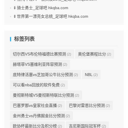
🍢骑士勇士_足球吧 hkqba.com
🍢世界第一漂亮女总统_足球吧 hkqba.com
标签列表
切尔西VS布伦特福德比赛预测
奥伦堡赛程比分
(2)
(2)
赫塔菲VS塞维利亚阵容预测
(2)
底特律活塞vs芝加哥公牛比分预测
NBL
(2)
(2)
可以看nba回放的软件免费
(2)
曼彻斯特城VS曼彻斯特联比分预测
(2)
巴塞罗那vs皇家社会直播
巴黎对雷恩比分预测
(2)
(2)
金州勇士vs丹佛掘金比分预测
(2)
欧协杯最新比分及积分榜
吉尼斯国际冠军杯
(2)
(2)