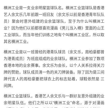
横洲工业是一支业余明星篮球队名。横洲工业篮球队是香港
艺人余文乐几年前跟一班旧友（余文乐以前是香港青年队队
员）聚会时意外组建的业余篮球队，至于为什么叫横洲工
业？因为他们以前都很喜欢漫画《男儿当入樽》里面的山王
工业球队，而当年他们训练之地有个叫横洲工业区，所以取
其名横洲工业。
横洲工业是以一班曾经的港青队球员（余文乐，周柏豪都曾
为港青成员）为班底组成的业余球队。横洲工业参加了数项
香港本地的业余赛事。余文乐为会长，以个人关系拉得关刀
牌的赞助，球队成员清一色的关刀牌装备。除了因为是三间
牌代言人的周柏豪要把球衣上的标志贴着，球鞋依然是 三
间牌。
横洲工业篮球队，香港艺人余文乐与一群好友意外组建的业
余明星队伍。他们之所以以“横洲工业”命名，源于对漫画