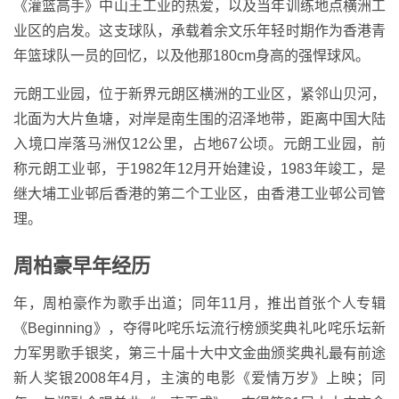
《灌篮高手》中山王工业的热爱，以及当年训练地点横洲工
业区的启发。这支球队，承载着余文乐年轻时期作为香港青
年篮球队一员的回忆，以及他那180cm身高的强悍球风。
元朗工业园，位于新界元朗区横洲的工业区，紧邻山贝河，
北面为大片鱼塘，对岸是南生围的沼泽地带，距离中国大陆
入境口岸落马洲仅12公里，占地67公顷。元朗工业园，前
称元朗工业邨，于1982年12月开始建设，1983年竣工，是
继大埔工业邨后香港的第二个工业区，由香港工业邨公司管
理。
周柏豪早年经历
年，周柏豪作为歌手出道；同年11月，推出首张个人专辑
《Beginning》，夺得叱咤乐坛流行榜颁奖典礼叱咤乐坛新
力军男歌手银奖，第三十届十大中文金曲颁奖典礼最有前途
新人奖银2008年4月，主演的电影《爱情万岁》上映；同