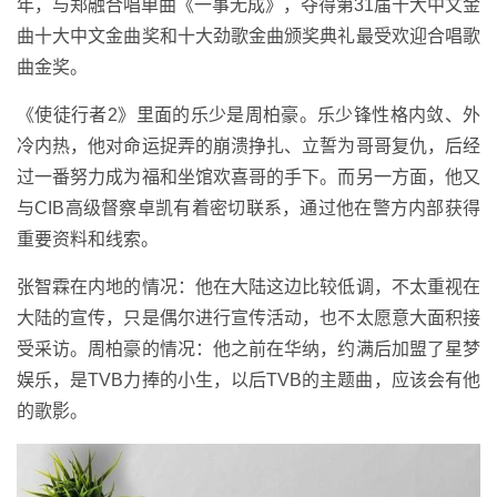
年，与郑融合唱单曲《一事无成》，夺得第31届十大中文金
曲十大中文金曲奖和十大劲歌金曲颁奖典礼最受欢迎合唱歌
曲金奖。
《使徒行者2》里面的乐少是周柏豪。乐少锋性格内敛、外
冷内热，他对命运捉弄的崩溃挣扎、立誓为哥哥复仇，后经
过一番努力成为福和坐馆欢喜哥的手下。而另一方面，他又
与CIB高级督察卓凯有着密切联系，通过他在警方内部获得
重要资料和线索。
张智霖在内地的情况：他在大陆这边比较低调，不太重视在
大陆的宣传，只是偶尔进行宣传活动，也不太愿意大面积接
受采访。周柏豪的情况：他之前在华纳，约满后加盟了星梦
娱乐，是TVB力捧的小生，以后TVB的主题曲，应该会有他
的歌影。