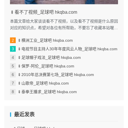
🍢看不了视频_足球吧 hkqba.com
本篇文章给大家谈谈看不了视频，以及看不了视频是什么原因
对应的知识点，希望对各位有所帮助，不要忘了收藏本站喔。
本文目录一览： 1、我手机...
🍢横洲工业_足球吧 hkqba.com
🍢电视节目主持人30年年度风云人物_足球吧 hkqba.com
🍢足球帽子戏法_足球吧 hkqba.com
🍢保罗-阿伦_足球吧 hkqba.com
🍢2010年总决赛第七场_足球吧 hkqba.com
🍢山歌帝_足球吧 hkqba.com
🍢泰拳王播求_足球吧 hkqba.com
最近发表