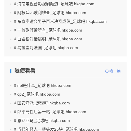
🍢海南电视台影视剧频道_足球吧 hkqba.com
🍢阿根廷vs玻利维亚_足球吧 hkqba.com
🍢东京奥运会男子百米决赛成绩_足球吧 hkqba.com
🍢一首歌倾诉所有_足球吧 hkqba.com
🍢白岩松对话姚明_足球吧 hkqba.com
🍢乌拉圭对法国_足球吧 hkqba.com
随便看看
换一换
🍢nbl是什么_足球吧 hkqba.com
🍢cp2_足球吧 hkqba.com
🍢国安夺冠_足球吧 hkqba.com
🍢郎平离任后第一站_足球吧 hkqba.com
🍢恩耶亚马_足球吧 hkqba.com
🍢当代年轻人一根头发25块_足球吧 hkqba.com