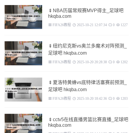
🍢NBA历届常规赛MVP得主_足球吧
hkqba.com
FIFA26教程
2025-10-21 12:07:34
0
1227
🍢纽约尼克斯vs奥兰多魔术对阵预测_
足球吧 hkqba.com
FIFA26教程
2025-10-20 20:28:38
0
1202
🍢夏洛特黄蜂vs底特律活塞赛前预测_
足球吧 hkqba.com
FIFA26教程
2025-10-20 18:42:36
0
1203
🍢cctv5在线直播男篮比赛直播_足球吧
hkqba.com