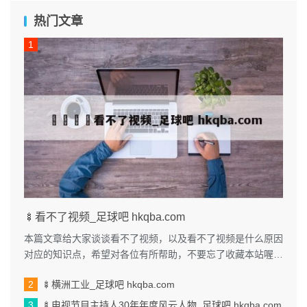
热门文章
🍢看不了视频_足球吧 hkqba.com
本篇文章给大家谈谈看不了视频，以及看不了视频是什么原因
对应的知识点，希望对各位有所帮助，不要忘了收藏本站喔。
本文目录一览： 1、我手机...
🍢横洲工业_足球吧 hkqba.com
🍢电视节目主持人30年年度风云人物_足球吧 hkqba.com