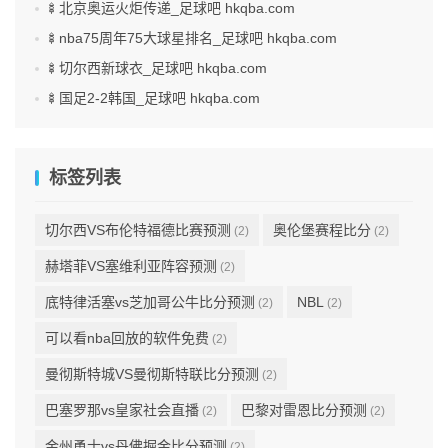
🍢北京奥运火炬传递_足球吧 hkqba.com
🍢nba75周年75大球星排名_足球吧 hkqba.com
🍢切尔西新球衣_足球吧 hkqba.com
🍢国足2-2韩国_足球吧 hkqba.com
标签列表
切尔西VS布伦特福德比赛预测
奥伦堡赛程比分
(2)
(2)
赫塔菲VS塞维利亚阵容预测
(2)
底特律活塞vs芝加哥公牛比分预测
NBL
(2)
(2)
可以看nba回放的软件免费
(2)
曼彻斯特城VS曼彻斯特联比分预测
(2)
巴塞罗那vs皇家社会直播
巴黎对雷恩比分预测
(2)
(2)
金州勇士vs丹佛掘金比分预测
(2)