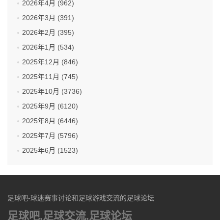
2026年4月 (962)
2026年3月 (391)
2026年2月 (395)
2026年1月 (534)
2025年12月 (846)
2025年11月 (745)
2025年10月 (3736)
2025年9月 (6120)
2025年8月 (6446)
2025年7月 (5796)
2025年6月 (1523)
足球吧-球迷赛事讨论和足球游戏交流的足球论坛
足球吧,足球交流,足球论坛