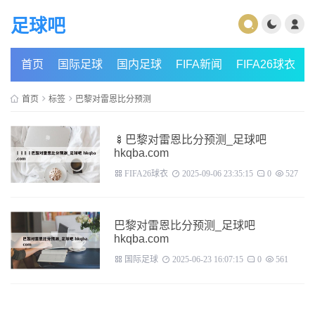
足球吧
首页
国际足球
国内足球
FIFA新闻
FIFA26球衣
首页
标签
巴黎对雷恩比分预测
🍢巴黎对雷恩比分预测_足球吧
hkqba.com
FIFA26球衣
2025-09-06 23:35:15
0
527
巴黎对雷恩比分预测_足球吧
hkqba.com
国际足球
2025-06-23 16:07:15
0
561