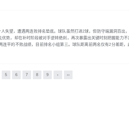
表现令人失望，遭遇两连败排名垫底。球队虽然打进2球，但防守端漏洞百出
先优势，却在补时阶段被对手逆转绝刹，再次暴露出关键时刻把握能力不
两连平的不败战绩，目前排名小组第三。球队距离前两名仅有2分差距，
守韧性，全场仅获3次射门机会却力保球门不...
5
6
7
8
9
›
››