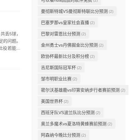
可以看nba回放的软件免费
(2)
曼彻斯特城VS曼彻斯特联比分预测
(2)
巴塞罗那vs皇家社会直播
(2)
巴黎对雷恩比分预测
，共丢5球，
(2)
足的问题。
金州勇士vs丹佛掘金比分预测
(2)
此役若能取
欧协杯最新比分及积分榜
(2)
吉尼斯国际冠军杯
(2)
邹市明职业比赛
(2)
密尔沃基雄鹿vs印第安纳步行者赛前预测
(2)
美国世界杯
(2)
西班牙队VS波兰队比分预测
(2)
奥兰多魔术vs夏洛特黄蜂赛前预测
(2)
阿森纳今晚比分预测
(2)