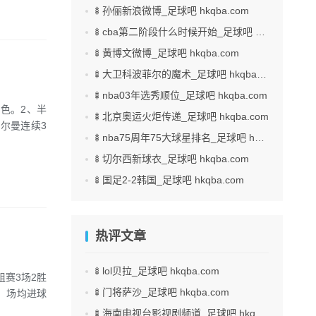
🍢孙俪新浪微博_足球吧 hkqba.com
🍢cba第二阶段什么时候开始_足球吧 hkqba.com
🍢黄博文微博_足球吧 hkqba.com
🍢大卫科波菲尔的魔术_足球吧 hkqba.com
🍢nba03年选秀顺位_足球吧 hkqba.com
色。2、半
🍢北京奥运火炬传递_足球吧 hkqba.com
尔曼连续3
🍢nba75周年75大球星排名_足球吧 hkqba.com
🍢切尔西新球衣_足球吧 hkqba.com
🍢国足2-2韩国_足球吧 hkqba.com
热评文章
🍢lol贝拉_足球吧 hkqba.com
组赛3场2胜
🍢门将萨沙_足球吧 hkqba.com
，场均进球
🍢海南电视台影视剧频道_足球吧 hkqba.com