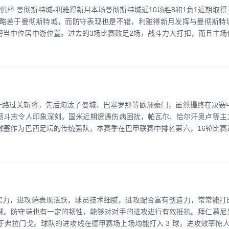
0世俱杯 曼彻斯特城-利雅得新月本场曼彻斯特城近10场胜8和1负1近期取
看要略差于曼彻斯特城，而防守表现也是不错，利雅得新月发挥与曼彻斯特
榜当中位居中游位置。过去的3场比赛败足2场，战斗力大打扣，而且主场
会有一番激战，点击查阅！曼彻...
兰一路过关斩将，先后淘汰了曼城、巴塞罗那等欧洲豪门，虽然樶终在决赛中 
韧斗志令人印象深刻。国米近期遭遇伤病困扰，帕瓦尔、恰尔汗奥卢等主
嫩塞作为巴西足坛的传统强队，本赛季在巴甲联赛中排名第六，16轮比赛
胜1平保持不败战绩，樶终以小...
坛颇具实力，进攻端表现活跃，球员技术细腻，进攻配合富有创造力，常常能
球。防守端也有一定的韧性，能够对对手的进攻进行有效抵抗。拜仁慕尼
拉门戈。球队的进攻线在德甲赛场上场均能打入 3 球，进攻效率惊人。0