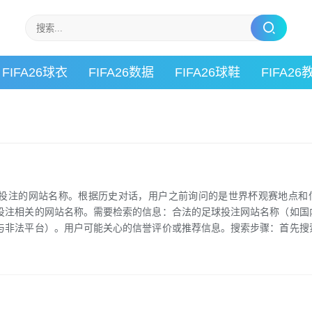
FIFA26球衣
FIFA26数据
FIFA26球鞋
FIFA26
球投注的网站名称。根据历史对话，用户之前询问的是世界杯观赛地点和
投注相关的网站名称。需要检索的信息：合法的足球投注网站名称（如国
与非法平台）。用户可能关心的信誉评价或推荐信息。搜索步骤：首先搜
际知名的足球投注平台名称（如HG08体育、HG5...