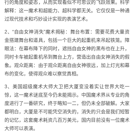
行的角度和姿态，从而实现看似不可思议的飞跃效果。科学
解释：这一魔术和超能力、超科学都无关。它仅仅是一种通
过现代技术和巧妙设计实现的表演艺术。
2、“自由女神消失”魔术揭秘：舞台布置：需要花费大量资
金搭建舞台和道具，包括一个巨大的起重机来吊起铁笼。障
眼法：在幕布降下的同时，遮挡自由女神的黑布也在上升，
同时卡车被起重机吊到舞台上方，营造出自由女神消失的假
象。观众距离：由于观众距离自由女神很远，加上灯光和幕
布的变化，使得观众难以察觉真相。
3、美国超级魔术大师大卫把大厦变没着实让世界大吃一
惊，这一魔术谜底至今仍未能揭示。中国魔术界从专业的角
度进行了一番研究，终于略知一二，但仍未全部破解。大家
都明白，大厦是不可能凭空消失的，消失的只会是我们短暂
的记忆，这套魔术耗资几百万美元，国内目前没有一位魔术
大师可以表演。