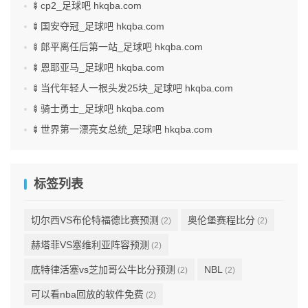
🍢cp2_足球吧 hkqba.com
🍢国安夺冠_足球吧 hkqba.com
🍢郎平离任后第一站_足球吧 hkqba.com
🍢恩耶亚马_足球吧 hkqba.com
🍢当代年轻人一根头发25块_足球吧 hkqba.com
🍢骑士勇士_足球吧 hkqba.com
🍢世界第一漂亮女总统_足球吧 hkqba.com
标签列表
切尔西VS布伦特福德比赛预测
奥伦堡赛程比分
(2)
(2)
赫塔菲VS塞维利亚阵容预测
(2)
底特律活塞vs芝加哥公牛比分预测
NBL
(2)
(2)
可以看nba回放的软件免费
(2)