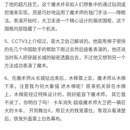
了他的超凡技艺。这个魔术并非如人们想象中的通过钻洞或
挖墙来实现，而是巧妙地运用了魔术师的独门手法——障眼
法。表演开始时，大卫走进一个精心设计的箱状围框，这个
围框内部隐藏了一个机关。
5、CCTV3上介绍过，是大卫自己解说的。他是用梯子很快
的在几个中国助手的帮助下爬过去然后接着表演的，他还说
当时有人把穿越长城的秘密透露出去，不过他又想到另一个
方法成功表演了魔术。
6、在魔术师从长城钻出来后，木梯靠上去，魔术师从木梯
下来。注意我为何大量描 述木梯呢？原来机关就在木梯
上，木梯是经过特殊设计的，刚好能容下魔术师。 其它我
不说了，你明白了吗！ 卡车消失 超级魔术师大卫把一辆巨
大的卡车， 开到舞台X，用巨大的铁笼罩住，等观众看清楚
后，铁笼外面罩上白色幕布。