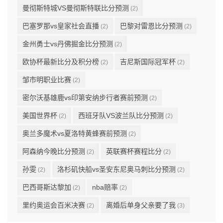
曼彻斯特城VS曼彻斯特联比分预测
(2)
巴塞罗那vs皇家社会直播
巴黎对雷恩比分预测
(2)
(2)
金州勇士vs丹佛掘金比分预测
(2)
欧协杯最新比分及积分榜
吉尼斯国际冠军杯
(2)
(2)
邹市明职业比赛
(2)
密尔沃基雄鹿vs印第安纳步行者赛前预测
(2)
美国世界杯
西班牙队VS波兰队比分预测
(2)
(2)
奥兰多魔术vs夏洛特黄蜂赛前预测
(2)
阿森纳今晚比分预测
英联赛杯赛程比分
(2)
(2)
孙雯
洛杉矶快船vs圣安东尼奥马刺比分预测
(2)
(2)
巴西哥斯达黎加
nba赔率
(2)
(2)
里约奥运会百米决赛
离婚后单身父亲要了我
(2)
(3)