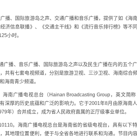
合广播、国际旅游岛之声、交通广播和音乐广播，提供了如《海
《经济信息联播》、《交通主干线》和《流行音乐排行榜》等不
125小时。
交通广播、音乐广播、国际旅游岛之声以及民生广播在内的五个
模，共有七套电视频道，分别是旅游卫视、三沙卫视、海南综合
和海南青少频道。
电视总台（Hainan Broadcasting Group，英文简
有深厚的历史底蕴和广泛的影响力。它于2001年8月由原海南
1979年）合并成立，成为省人民政府直属的正厅级事业单位。
6810110。海南广播电视总台是海南省的省级电视台，具有以下
构，其地理位置便利，便于与全省各地进行联系和沟通。节目内