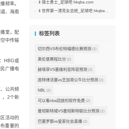
🍢骑士勇士_足球吧 hkqba.com
广播频率。
🍢世界第一漂亮女总统_足球吧 hkqba.com
频道、海南
演播室，配
标签列表
和空中传输
切尔西VS布伦特福德比赛预测
(2)
奥伦堡赛程比分
(2)
称：HBG或
人民广播电
赫塔菲VS塞维利亚阵容预测
(2)
底特律活塞vs芝加哥公牛比分预测
(2)
道、公共频
NBL
(2)
），2个新
可以看nba回放的软件免费
(2)
曼彻斯特城VS曼彻斯特联比分预测
(2)
地区活动的
巴塞罗那vs皇家社会直播
(2)
发布重要的