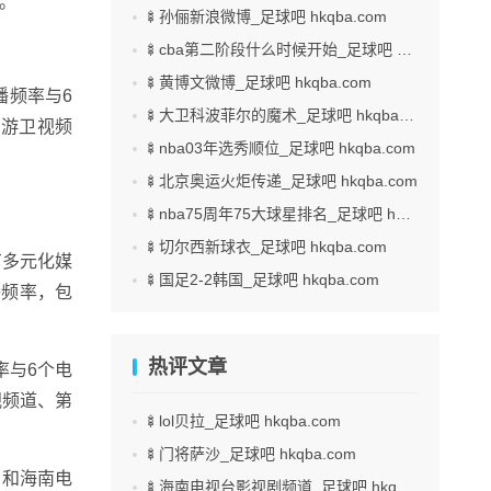
。
🍢孙俪新浪微博_足球吧 hkqba.com
🍢cba第二阶段什么时候开始_足球吧 hkqba.com
🍢黄博文微博_足球吧 hkqba.com
播频率与6
🍢大卫科波菲尔的魔术_足球吧 hkqba.com
旅游卫视频
🍢nba03年选秀顺位_足球吧 hkqba.com
🍢北京奥运火炬传递_足球吧 hkqba.com
🍢nba75周年75大球星排名_足球吧 hkqba.com
🍢切尔西新球衣_足球吧 hkqba.com
有多元化媒
🍢国足2-2韩国_足球吧 hkqba.com
播频率，包
热评文章
率与6个电
视频道、第
🍢lol贝拉_足球吧 hkqba.com
🍢门将萨沙_足球吧 hkqba.com
）和海南电
🍢海南电视台影视剧频道_足球吧 hkqba.com