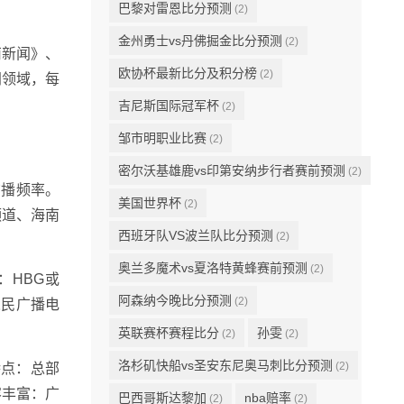
巴黎对雷恩比分预测
(2)
金州勇士vs丹佛掘金比分预测
(2)
南新闻》、
欧协杯最新比分及积分榜
(2)
同领域，每
吉尼斯国际冠军杯
(2)
邹市明职业比赛
(2)
密尔沃基雄鹿vs印第安纳步行者赛前预测
(2)
广播频率。
美国世界杯
(2)
频道、海南
西班牙队VS波兰队比分预测
(2)
奥兰多魔术vs夏洛特黄蜂赛前预测
(2)
称：HBG或
阿森纳今晚比分预测
(2)
人民广播电
英联赛杯赛程比分
孙雯
(2)
(2)
洛杉矶快船vs圣安东尼奥马刺比分预测
(2)
特点：总部
容丰富：广
巴西哥斯达黎加
nba赔率
(2)
(2)