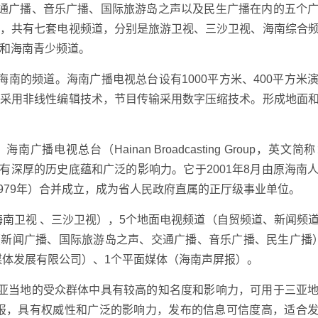
交通广播、音乐广播、国际旅游岛之声以及民生广播在内的五个
模，共有七套电视频道，分别是旅游卫视、三沙卫视、海南综合
和海南青少频道。
南的频道。海南广播电视总台设有1000平方米、400平方米
作采用非线性编辑技术，节目传输采用数字压缩技术。形成地面
电视总台（Hainan Broadcasting Group，英文简
有深厚的历史底蕴和广泛的影响力。它于2001年8月由原海南
1979年）合并成立，成为省人民政府直属的正厅级事业单位。
海南卫视 、三沙卫视），5个地面电视频道（自贸频道、新闻频
（新闻广播、国际旅游岛之声、交通广播、音乐广播、民生广播
媒体发展有限公司）、1个平面媒体（海南声屏报）。
三亚当地的受众群体中具有较高的知名度和影响力，可用于三亚
关报，具有权威性和广泛的影响力，发布的信息可信度高，适合