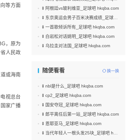
方向等方面
🍢阿根廷vs玻利维亚_足球吧 hkqba.com
🍢东京奥运会男子百米决赛成绩_足球吧 hkqba.com
🍢一首歌倾诉所有_足球吧 hkqba.com
🍢白岩松对话姚明_足球吧 hkqba.com
BG，原为
🍢乌拉圭对法国_足球吧 hkqba.com
为省人民政
随便看看
换一换
频道或海南
🍢nbl是什么_足球吧 hkqba.com
🍢cp2_足球吧 hkqba.com
播电视总台
🍢国安夺冠_足球吧 hkqba.com
，国家广播
🍢郎平离任后第一站_足球吧 hkqba.com
🍢恩耶亚马_足球吧 hkqba.com
🍢当代年轻人一根头发25块_足球吧 hkqba.com