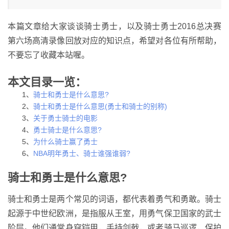
本篇文章给大家谈谈骑士勇士，以及骑士勇士2016总决赛
第六场高清录像回放对应的知识点，希望对各位有所帮助，
不要忘了收藏本站喔。
本文目录一览：
1、
骑士和勇士是什么意思?
2、
骑士和勇士是什么意思(勇士和骑士的别称)
3、
关于勇士骑士的电影
4、
勇士骑士是什么意思?
5、
为什么骑士赢了勇士
6、
NBA明年勇士、骑士谁强谁弱?
骑士和勇士是什么意思?
骑士和勇士是两个常见的词语，都代表着勇气和勇敢。骑士
起源于中世纪欧洲，是指服从王室，用勇气保卫国家的武士
阶层。他们通常身穿铠甲，手持剑戟，或者骑马巡逻，保护