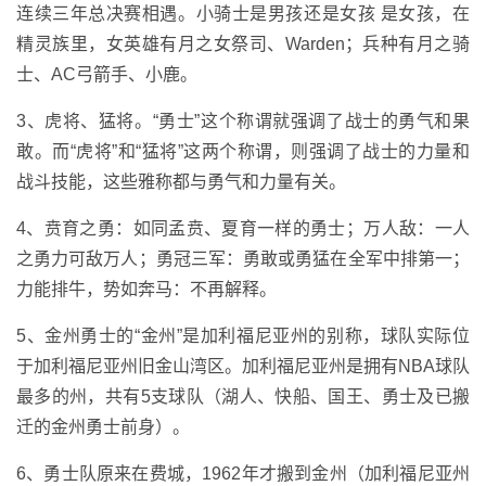
连续三年总决赛相遇。小骑士是男孩还是女孩 是女孩，在
精灵族里，女英雄有月之女祭司、Warden；兵种有月之骑
士、AC弓箭手、小鹿。
3、虎将、猛将。“勇士”这个称谓就强调了战士的勇气和果
敢。而“虎将”和“猛将”这两个称谓，则强调了战士的力量和
战斗技能，这些雅称都与勇气和力量有关。
4、贲育之勇：如同孟贲、夏育一样的勇士；万人敌：一人
之勇力可敌万人；勇冠三军：勇敢或勇猛在全军中排第一；
力能排牛，势如奔马：不再解释。
5、金州勇士的“金州”是加利福尼亚州的别称，球队实际位
于加利福尼亚州旧金山湾区。加利福尼亚州是拥有NBA球队
最多的州，共有5支球队（湖人、快船、国王、勇士及已搬
迁的金州勇士前身）。
6、勇士队原来在费城，1962年才搬到金州（加利福尼亚州