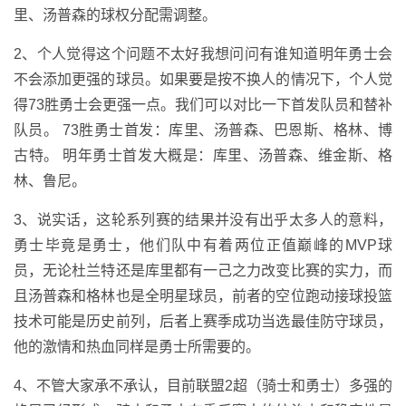
里、汤普森的球权分配需调整。
2、个人觉得这个问题不太好我想问问有谁知道明年勇士会
不会添加更强的球员。如果要是按不换人的情况下，个人觉
得73胜勇士会更强一点。我们可以对比一下首发队员和替补
队员。 73胜勇士首发：库里、汤普森、巴恩斯、格林、博
古特。 明年勇士首发大概是：库里、汤普森、维金斯、格
林、鲁尼。
3、说实话，这轮系列赛的结果并没有出乎太多人的意料，
勇士毕竟是勇士，他们队中有着两位正值巅峰的MVP球
员，无论杜兰特还是库里都有一己之力改变比赛的实力，而
且汤普森和格林也是全明星球员，前者的空位跑动接球投篮
技术可能是历史前列，后者上赛季成功当选最佳防守球员，
他的激情和热血同样是勇士所需要的。
4、不管大家承不承认，目前联盟2超（骑士和勇士）多强的