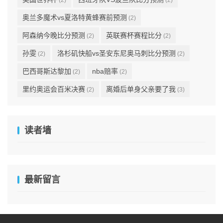
(2)
(2)
奥兰多魔术vs夏洛特黄蜂赛前预测
(2)
阿森纳今晚比分预测
英联赛杯赛程比分
(2)
(2)
孙雯
洛杉矶快船vs圣安东尼奥马刺比分预测
(2)
(2)
巴西哥斯达黎加
nba赔率
(2)
(2)
里约奥运会百米决赛
离婚后单身父亲要了我
(2)
(3)
读者墙
最新留言