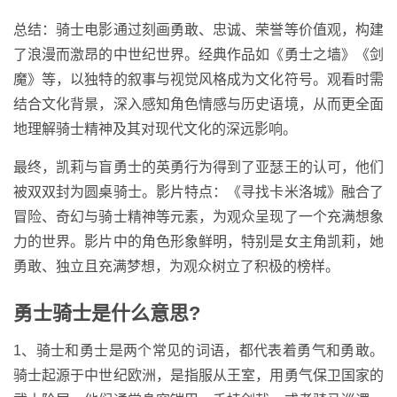
总结：骑士电影通过刻画勇敢、忠诚、荣誉等价值观，构建
了浪漫而激昂的中世纪世界。经典作品如《勇士之墙》《剑
魔》等，以独特的叙事与视觉风格成为文化符号。观看时需
结合文化背景，深入感知角色情感与历史语境，从而更全面
地理解骑士精神及其对现代文化的深远影响。
最终，凯莉与盲勇士的英勇行为得到了亚瑟王的认可，他们
被双双封为圆桌骑士。影片特点：《寻找卡米洛城》融合了
冒险、奇幻与骑士精神等元素，为观众呈现了一个充满想象
力的世界。影片中的角色形象鲜明，特别是女主角凯莉，她
勇敢、独立且充满梦想，为观众树立了积极的榜样。
勇士骑士是什么意思?
1、骑士和勇士是两个常见的词语，都代表着勇气和勇敢。
骑士起源于中世纪欧洲，是指服从王室，用勇气保卫国家的