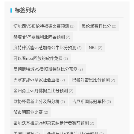
标签列表
切尔西VS布伦特福德比赛预测
奥伦堡赛程比分
(2)
(2)
赫塔菲VS塞维利亚阵容预测
(2)
底特律活塞vs芝加哥公牛比分预测
NBL
(2)
(2)
可以看nba回放的软件免费
(2)
曼彻斯特城VS曼彻斯特联比分预测
(2)
巴塞罗那vs皇家社会直播
巴黎对雷恩比分预测
(2)
(2)
金州勇士vs丹佛掘金比分预测
(2)
欧协杯最新比分及积分榜
吉尼斯国际冠军杯
(2)
(2)
邹市明职业比赛
(2)
密尔沃基雄鹿vs印第安纳步行者赛前预测
(2)
美国世界杯
西班牙队VS波兰队比分预测