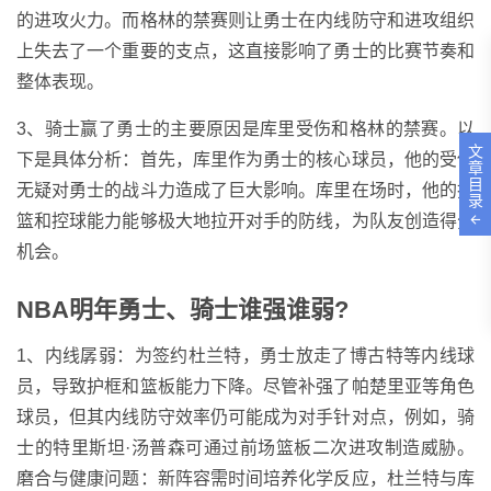
的进攻火力。而格林的禁赛则让勇士在内线防守和进攻组织
上失去了一个重要的支点，这直接影响了勇士的比赛节奏和
整体表现。
3、骑士赢了勇士的主要原因是库里受伤和格林的禁赛。以
文
下是具体分析：首先，库里作为勇士的核心球员，他的受伤
章
目
无疑对勇士的战斗力造成了巨大影响。库里在场时，他的投
录
篮和控球能力能够极大地拉开对手的防线，为队友创造得分
机会。
NBA明年勇士、骑士谁强谁弱?
1、内线孱弱：为签约杜兰特，勇士放走了博古特等内线球
员，导致护框和篮板能力下降。尽管补强了帕楚里亚等角色
球员，但其内线防守效率仍可能成为对手针对点，例如，骑
士的特里斯坦·汤普森可通过前场篮板二次进攻制造威胁。
磨合与健康问题：新阵容需时间培养化学反应，杜兰特与库