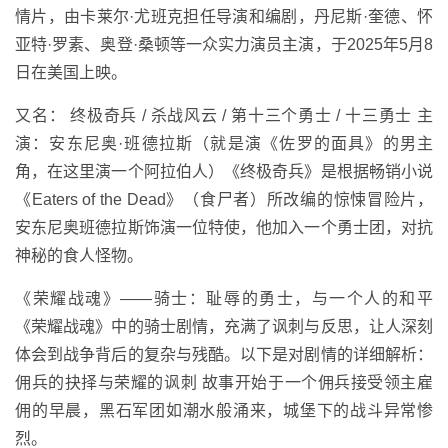
情片，由卡莱尔·尤班克担任导演和编剧，丹尼斯·奎德、怀
亚特·罗素、奥登·桑顿等一众实力演员主演，于2025年5月8
日在美国上映。
又名： 终极奇兵 / 杀战风云 / 第十三个勇士 / 十三勇士 主
演：安东尼奥·班德拉斯（就是演《佐罗的面具》的男主
角，在这里演一个阿拉伯人）《终极奇兵》是根据畅销小说
《Eaters of the Dead》（食尸者）所改编的惊悚冒险片，
安东尼奥班德拉斯饰演一位特使，他加入一个勇士团，对抗
神秘的食人怪物。
《荣耀战魂》——骑士：耻辱的勇士，与一个人的和平
《荣耀战魂》中的骑士剧情，充满了讽刺与反思，让人深刻
体会到战争背后的复杂与残酷。以下是对剧情的详细解析：
佣兵的抉择与荣耀的讽刺 故事开始于一个佣兵接受领主雇
佣的早晨，黑石军团如潮水般涌来，城堡下的战斗异常惨
烈。