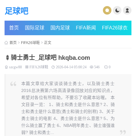
足球吧
首页
国际足球
国内足球
FIFA新闻
FIFA26球衣
首页
FIFA26球鞋
正文
🍢骑士勇士_足球吧 hkqba.com
szcgw88
FIFA26球鞋
2026-04-14 05:00:24
546
0
本篇文章给大家谈谈骑士勇士，以及骑士勇士
2016总决赛第六场高清录像回放对应的知识点，
希望对各位有所帮助，不要忘了收藏本站喔。 本
文目录一览： 1、骑士和勇士是什么意思? 2、骑
士和勇士是什么意思(勇士和骑士的别称) 3、关于
勇士骑士的电影 4、勇士骑士是什么意思? 5、为
什么骑士赢了勇士 6、NBA明年勇士、骑士谁强谁
弱? 骑士和勇士...