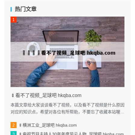
热门文章
🍢看不了视频_足球吧 hkqba.com
本篇文章给大家谈谈看不了视频，以及看不了视频是什么原因
对应的知识点，希望对各位有所帮助，不要忘了收藏本站喔。
本文目录一览： 1、我手机...
🍢横洲工业_足球吧 hkqba.com
🍢电视节目主持人30年年度风云人物_足球吧 hkqba.com