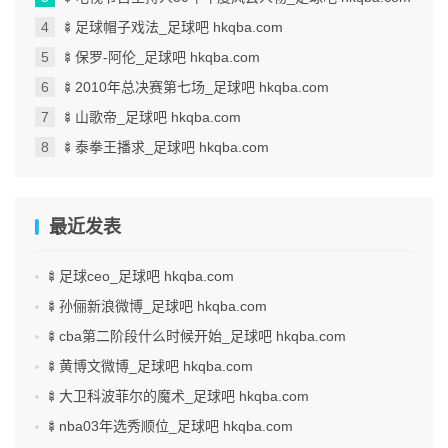
🍢足球帽子戏法_足球吧 hkqba.com
🍢保罗-阿伦_足球吧 hkqba.com
🍢2010年总决赛第七场_足球吧 hkqba.com
🍢山歌帝_足球吧 hkqba.com
🍢泰拳王播求_足球吧 hkqba.com
最近发表
🍢足球ceo_足球吧 hkqba.com
🍢孙俪新浪微博_足球吧 hkqba.com
🍢cba第二阶段什么时候开始_足球吧 hkqba.com
🍢黄博文微博_足球吧 hkqba.com
🍢大卫科波菲尔的魔术_足球吧 hkqba.com
🍢nba03年选秀顺位_足球吧 hkqba.com