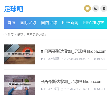
足球吧
首页
国际足球
国内足球
FIFA新闻
FIFA26球衣
首页
标签
巴西哥斯达黎加
🍢巴西哥斯达黎加_足球吧 hkqba.com
FIFA26球鞋
2025-09-04 19:35:15
0
620
巴西哥斯达黎加_足球吧 hkqba.com
FIFA26球鞋
2025-06-23 21:14:11
0
671