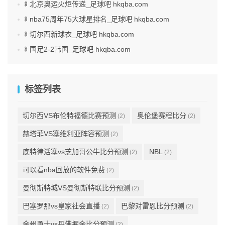
🍢北京奥运火炬传递_足球吧 hkqba.com
🍢nba75周年75大球星排名_足球吧 hkqba.com
🍢切尔西新球衣_足球吧 hkqba.com
🍢国足2-2韩国_足球吧 hkqba.com
标签列表
切尔西VS布伦特福德比赛预测
奥伦堡赛程比分
(2)
(2)
赫塔菲VS塞维利亚阵容预测
(2)
底特律活塞vs芝加哥公牛比分预测
NBL
(2)
(2)
可以看nba回放的软件免费
(2)
曼彻斯特城VS曼彻斯特联比分预测
(2)
巴塞罗那vs皇家社会直播
巴黎对雷恩比分预测
(2)
(2)
金州勇士vs丹佛掘金比分预测
(2)