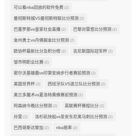
可以看nba回放的软件免费
(2)
曼彻斯特城VS曼彻斯特联比分预测
(2)
巴塞罗那vs皇家社会直播
巴黎对雷恩比分预测
(2)
(2)
金州勇士vs丹佛掘金比分预测
(2)
欧协杯最新比分及积分榜
吉尼斯国际冠军杯
(2)
(2)
邹市明职业比赛
(2)
密尔沃基雄鹿vs印第安纳步行者赛前预测
(2)
美国世界杯
西班牙队VS波兰队比分预测
(2)
(2)
奥兰多魔术vs夏洛特黄蜂赛前预测
(2)
阿森纳今晚比分预测
英联赛杯赛程比分
(2)
(2)
孙雯
洛杉矶快船vs圣安东尼奥马刺比分预测
(2)
(2)
巴西哥斯达黎加
nba赔率
(2)
(2)