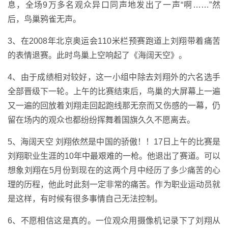
息，全场9万多名观众异口同声地发出了一声“啊……”然
后，鸟巢鸦雀无声。
3、在2008年北京奥运会110米栏预赛跑道上刘翔带着痛苦
的表情退赛。此时鸟巢上空响起了《海阔天空》。
4、由于成绩相对较好，这一小组中除去刘翔外的六名选手
全部晋级下一轮。上午的比赛结束后，鸟巢的大屏幕上一遍
又一遍的回放着刘翔走回起跑线那无奈而又伤感的一幕，仍
留在场内的观众也都纷纷挥舞着国旗久久不愿离去。
5、海阔天空 刘翔依然是中国的骄傲！！17日上午的比赛是
刘翔职业生涯的10年中最艰难的一枪。他退出了赛道。可以
想象刘翔在5月份到现在的这两个月中经历了多少痛苦的心
理的历程，他此时此刻一定非常的痛苦。作为职业运动员就
是这样，有时候有很多事情自己无法控制。
6、不愿相信这是真的。一位观众用摄像机记录下了刘翔从