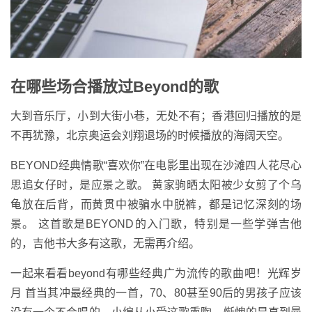
在哪些场合播放过Beyond的歌
大到音乐厅，小到大街小巷，无处不有；香港回归播放的是
不再犹豫，北京奥运会刘翔退场的时候播放的海阔天空。
BEYOND经典情歌“喜欢你”在电影里出现在沙滩四人花尽心
思追女仔时，是应景之歌。 黄家驹晒太阳被少女剪了个乌
龟放在后背，而黄贯中被骗水中脱裤，都是记忆深刻的场
景。 这首歌是BEYOND的入门歌，特别是一些学弹吉他
的，吉他书大多有这歌，无需再介绍。
一起来看看beyond有哪些经典广为流传的歌曲吧！光辉岁
月 首当其冲最经典的一首，70、80甚至90后的男孩子应该