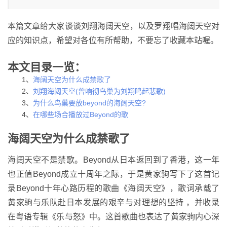
本篇文章给大家谈谈刘翔海阔天空，以及罗翔唱海阔天空对
应的知识点，希望对各位有所帮助，不要忘了收藏本站喔。
本文目录一览：
1、
海阔天空为什么成禁歌了
2、
刘翔海阔天空(曾响彻鸟巢为刘翔鸣起悲歌)
3、
为什么鸟巢要放beyond的海阔天空?
4、
在哪些场合播放过Beyond的歌
海阔天空为什么成禁歌了
海阔天空不是禁歌。Beyond从日本返回到了香港，这一年
也正值Beyond成立十周年之际，于是黄家驹写下了这首记
录Beyond十年心路历程的歌曲《海阔天空》，歌词承载了
黄家驹与乐队赴日本发展的艰辛与对理想的坚持 ，并收录
在粤语专辑《乐与怒》中。这首歌曲也表达了黄家驹内心深