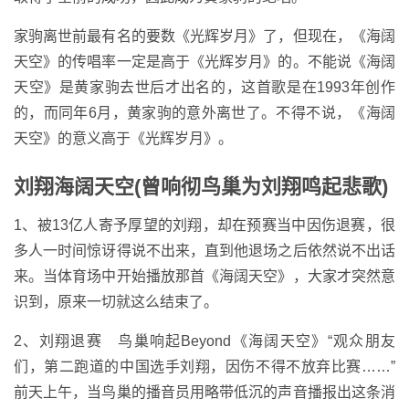
家驹离世前最有名的要数《光辉岁月》了，但现在，《海阔
天空》的传唱率一定是高于《光辉岁月》的。不能说《海阔
天空》是黄家驹去世后才出名的，这首歌是在1993年创作
的，而同年6月，黄家驹的意外离世了。不得不说，《海阔
天空》的意义高于《光辉岁月》。
刘翔海阔天空(曾响彻鸟巢为刘翔鸣起悲歌)
1、被13亿人寄予厚望的刘翔，却在预赛当中因伤退赛，很
多人一时间惊讶得说不出来，直到他退场之后依然说不出话
来。当体育场中开始播放那首《海阔天空》，大家才突然意
识到，原来一切就这么结束了。
2、刘翔退赛 鸟巢响起Beyond《海阔天空》“观众朋友
们，第二跑道的中国选手刘翔，因伤不得不放弃比赛……”
前天上午，当鸟巢的播音员用略带低沉的声音播报出这条消