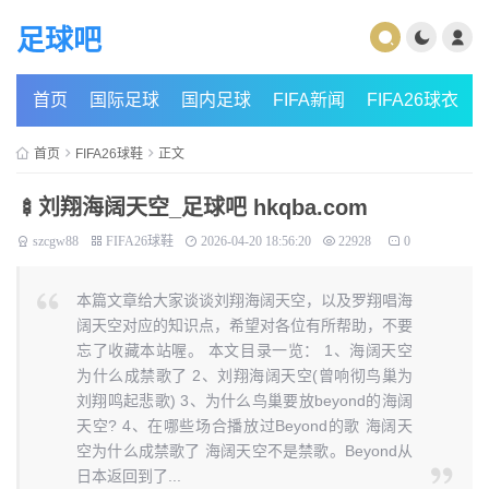
足球吧
首页
国际足球
国内足球
FIFA新闻
FIFA26球衣
首页
FIFA26球鞋
正文
🍢刘翔海阔天空_足球吧 hkqba.com
szcgw88
FIFA26球鞋
2026-04-20 18:56:20
22928
0
本篇文章给大家谈谈刘翔海阔天空，以及罗翔唱海
阔天空对应的知识点，希望对各位有所帮助，不要
忘了收藏本站喔。 本文目录一览： 1、海阔天空
为什么成禁歌了 2、刘翔海阔天空(曾响彻鸟巢为
刘翔鸣起悲歌) 3、为什么鸟巢要放beyond的海阔
天空? 4、在哪些场合播放过Beyond的歌 海阔天
空为什么成禁歌了 海阔天空不是禁歌。Beyond从
日本返回到了...