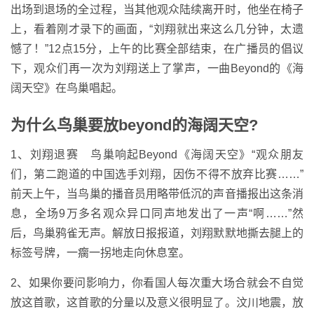
出场到退场的全过程，当其他观众陆续离开时，他坐在椅子
上，看着刚才录下的画面，“刘翔就出来这么几分钟，太遗
憾了！”12点15分，上午的比赛全部结束，在广播员的倡议
下，观众们再一次为刘翔送上了掌声，一曲Beyond的《海
阔天空》在鸟巢唱起。
为什么鸟巢要放beyond的海阔天空?
1、刘翔退赛 鸟巢响起Beyond《海阔天空》“观众朋友
们，第二跑道的中国选手刘翔，因伤不得不放弃比赛……”
前天上午，当鸟巢的播音员用略带低沉的声音播报出这条消
息，全场9万多名观众异口同声地发出了一声“啊……”然
后，鸟巢鸦雀无声。解放日报报道，刘翔默默地撕去腿上的
标签号牌，一瘸一拐地走向休息室。
2、如果你要问影响力，你看国人每次重大场合就会不自觉
放这首歌，这首歌的分量以及意义很明显了。汶川地震，放