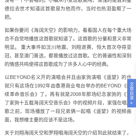
没有一个不会唱的。小编从小受这歌熏陶，惭愧的是直到曼
德拉去世才知道这首歌是为他而作，当时也热泪盈眶了一
把。
如果你要问《海阔天空》的影响力，看看国人在每个重大场
合不自觉地播放这首歌就知道了。这首歌的分量和意义非常
明显。 重大事件如汶川地震、刘翔退赛、恒大首次夺得亚
冠，甚至澳门普选，都曾播放过这首歌。它的普遍性和深刻
的情感共鸣使得这首歌成为了许多人心中的经典。
以BEYOND名义开的演唱会并且由家驹演唱《遥望》的也
文
就只有这场在1992年由香港商业电台举办的BEYOND《继
章
目
续革命音乐会》了。再有就是2008年那场纪念家驹的《别
录
了家驹十五载海阔天空音乐会》中的视频片段，家强在唱这
歌之前，现场播放了一段兄弟俩一起唱《遥望》的视频画
面，我想楼主要的应该不是这场。
关于刘翔海阔天空和罗翔唱海阔天空的介绍到此就结束了，