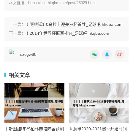
本文链接：
https://bbs.hkqba.com/post/26029.html
上一篇：
🍢阿根廷1-0乌拉圭迎美洲杯首胜_足球吧 hkqba.com
下一篇：
🍢2014年世界杯冠军排名_足球吧 hkqba.com
szcgw88
相关文章
🍢斯图加特VS柏林赫塔阵容预测
🍢意甲2020-2021赛季开始时间