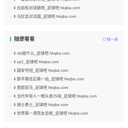
🍢白岩松对话姚明_足球吧 hkqba.com
🍢乌拉圭对法国_足球吧 hkqba.com
随便看看
换一换
🍢nbl是什么_足球吧 hkqba.com
🍢cp2_足球吧 hkqba.com
🍢国安夺冠_足球吧 hkqba.com
🍢郎平离任后第一站_足球吧 hkqba.com
🍢恩耶亚马_足球吧 hkqba.com
🍢当代年轻人一根头发25块_足球吧 hkqba.com
🍢骑士勇士_足球吧 hkqba.com
🍢世界第一漂亮女总统_足球吧 hkqba.com