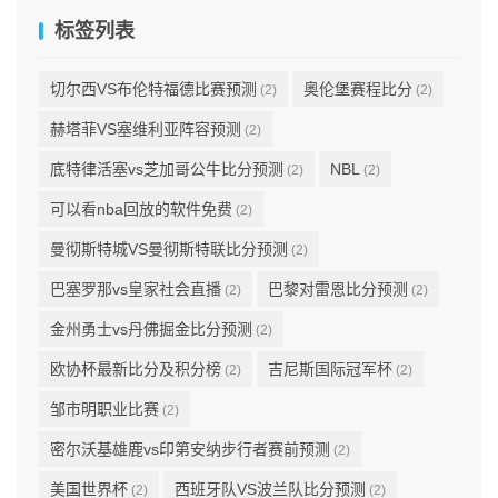
标签列表
切尔西VS布伦特福德比赛预测
奥伦堡赛程比分
(2)
(2)
赫塔菲VS塞维利亚阵容预测
(2)
底特律活塞vs芝加哥公牛比分预测
NBL
(2)
(2)
可以看nba回放的软件免费
(2)
曼彻斯特城VS曼彻斯特联比分预测
(2)
巴塞罗那vs皇家社会直播
巴黎对雷恩比分预测
(2)
(2)
金州勇士vs丹佛掘金比分预测
(2)
欧协杯最新比分及积分榜
吉尼斯国际冠军杯
(2)
(2)
邹市明职业比赛
(2)
密尔沃基雄鹿vs印第安纳步行者赛前预测
(2)
美国世界杯
西班牙队VS波兰队比分预测
(2)
(2)