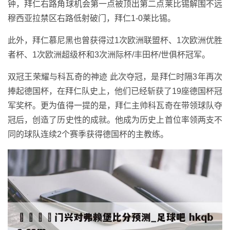
钟，拜仁右路角球机会第一点被顶出第二点莱比锡解围不远
穆西亚拉禁区右路低射破门，拜仁1-0莱比锡。
此外，拜仁慕尼黑也曾获得过1次欧洲联盟杯、1次欧洲优胜
者杯、1次欧洲超级杯和3次洲际杯/丰田杯/世俱杯冠军。
双冠王荣耀与科瓦奇的神迹 此次夺冠，是拜仁时隔3年再次
捧起德国杯，在拜仁队史上，他们已经斩获了19座德国杯冠
军奖杯。更为值得一提的是，拜仁主帅科瓦奇在带领球队夺
冠后，创造了历史性的成就。他成为历史上首位率领两支不
同的球队连续2个赛季获得德国杯的主教练。