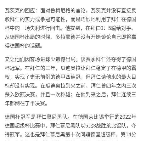
瓦茨克的回应：面对鲁梅尼格的言论，瓦茨克并没有直接反
驳拜仁的实力或争冠可能性，而是巧妙地利用了拜仁在德国
杯中的一场失利进行回击。他提到，在拜仁0：5输给对手、
从德国杯出局的时候，多特蒙德并没有开始谈论自己即将赢
得德国杯的话题。
又让他们因客场进球少遗憾出局。该赛季拜仁还夺得了德国
杯冠军。在拜仁的三年，瓜迪奥拉让拜仁稳定了在德甲的霸
权，实现了史无前例的德甲四连冠，但拜仁请他来的最大目
标却没有实现。在瓜迪奥拉到来之前，拜仁曾四年之内三次
杀入欧冠决赛，并且一次称雄；在他到来之后，拜仁连续三
年都倒在了半决赛。
德国杯冠军是拜仁慕尼黑队。在德国莱比锡举行的2022年
德国超级杯比赛中，拜仁慕尼黑队以5比3战胜莱比锡队，夺
得冠军。这也是拜仁慕尼黑第十次问鼎德国超级杯。第14分