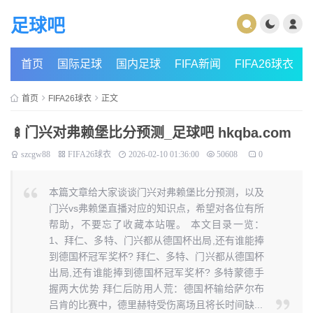
足球吧
首页
国际足球
国内足球
FIFA新闻
FIFA26球衣
首页
FIFA26球衣
正文
🍢门兴对弗赖堡比分预测_足球吧 hkqba.com
szcgw88
FIFA26球衣
2026-02-10 01:36:00
50608
0
本篇文章给大家谈谈门兴对弗赖堡比分预测，以及
门兴vs弗赖堡直播对应的知识点，希望对各位有所
帮助，不要忘了收藏本站喔。 本文目录一览：
1、拜仁、多特、门兴都从德国杯出局,还有谁能捧
到德国杯冠军奖杯? 拜仁、多特、门兴都从德国杯
出局,还有谁能捧到德国杯冠军奖杯? 多特蒙德手
握两大优势 拜仁后防用人荒：德国杯输给萨尔布
吕肯的比赛中，德里赫特受伤离场且将长时间缺...